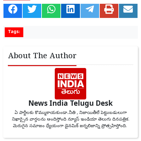
Tags:
About The Author
News India Telugu Desk
ఏ పార్టీలకు కొమ్ముకాయకుండా..నీతి , నిజాయితీలే పెట్టుబడులుగా
నిఖార్సైన వార్తలను అందిస్తోంది న్యూస్ ఇండియా తెలుగు దినపత్రిక.
మెరుగైన సమాజం ధ్యేయంగా డైనమిక్ జర్నలిజాన్ని ప్రోత్సహిస్తోంది.