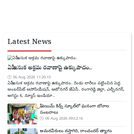
Latest News
ఏపీ ఇసుక అక్రమ రవాణాపై ఉక్కుపాదం..
06 Aug 2026 17:20:10
ఏపీ ఇసుక అక్రమ రవాణాపై ఉక్కుపాదం.. రెండు లారీలు పట్టించిన పెద్ద
అంబర్‌పేట్ అసోసియేషన్, ఆటోనగర్ జేఏసీ.. రంగారెడ్డి జిల్లా, ఎల్బీనగర్,
ఆగస్టు 6, న్యూస్ ఇండియా...
ప్రీ ఎయిమ్ కిడ్స్ స్కూల్‌లో ఘనంగా బోనాల
సంబరాలు
06 Aug 2026 09:52:16
అమరవీరులు దస్తాగిరి, రాంచందర్ త్యాగం