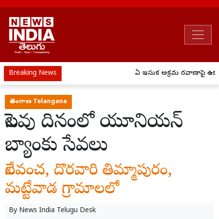
Breaking News
ఏపీ ఇసుక అక్రమ రవాణాపై ఉక్కు
తెలంగాణ Telangana
సెలవు దినంలో యూనియన్
బ్యాంకు సేవలు
నేలవంచ, దొరవారి తిమ్మాపురం,
మట్టేవాడ గ్రామాలలో
By
News India Telugu Desk