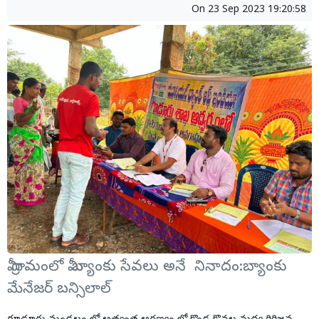
On
23 Sep 2023 19:20:58
మీ గ్రామంలో మీ బ్యాంకు సేవలు అనే నినాదం:బ్యాంకు
మేనేజర్ బన్సిలాల్