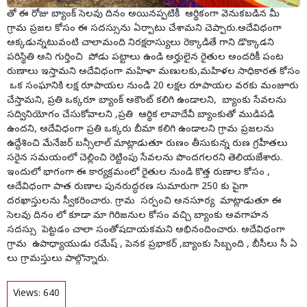
తో ఈ రోజు బ్యాంక్ సెలవు దినం అయినప్పటికీ ఆర్థికంగా వెనుకబడిన మీ
గ్రామ ప్రజల కోసం ఈ సదస్సును ఏర్పాటు చేశామని చెప్పారు.అదేవిధంగా
అక్కడున్నటువంటి చాలామంది నిరక్షరాస్యులు రెక్కాడితే గాని డొక్కాడని
పరిస్థితి అని గుర్తించి పోడు పట్టాలు ఉండి అర్హులైన రైతుల అందరికీ పంట
రుణాలు ఇస్తామని అదేవిధంగా మహిళా మణులకు,మహిళల సాధికారత కోసం
ఒక సంఘానికి లక్ష రూపాయల నుండి 20 లక్షల రూపాయల వరకు మంజూరు
చేస్తామని, ప్రతి ఒక్కరూ బ్యాంక్ అకౌంట్ కలిగి ఉండాలని, బ్యాంకు సేవలను
సద్వినియోగం చేసుకోవాలని ,ప్రతి ఆర్థిక లావాదేవీ బ్యాంకుతో ముడిపడి
ఉందని, అదేవిధంగా ప్రతి ఒక్కరు బీమా కలిగి ఉండాలని గ్రామ ప్రజలను
ఉద్దేశించి మేనేజర్ బన్సీలాల్ మాట్లాడుతూ రుణం తీసుకున్న రుణ గ్రహీతలు
సరైన సమయంలో చెల్లించి రెట్టింపు సేవలను పొందగలరని తెలియజేశారు.
ఇందులో భాగంగా ఈ కార్యక్రమంలో రైతుల నుండి కొత్త రుణాల కోసం ,
అదేవిధంగా పాత రుణాల పునరుద్ధరణ సుమారుగా 250 కు పైగా
దరఖాస్తులను స్వీకరించారు. గ్రామ సర్పంచి అనసూర్య మాట్లాడుతూ ఈ
సెలవు దినం లో కూడా మా గిరిజనుల కోసం వచ్చి బ్యాంకు అవగాహన
సదస్సు పెట్టడం చాలా సంతోషదాయకమని అభినందించారు. అదేవిధంగా
గ్రామ ఉపాధ్యాయుడు రమేష్ , పెనక ప్రభాకర్ ,బ్యాంకు సిబ్బంది , బీసీలు సీ ఏ
లు గ్రామస్తులు పాల్గొన్నారు.
Views:
640