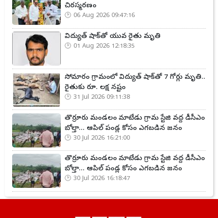
చిరస్మరణం
06 Aug 2026 09:47:16
విద్యుత్ షాక్‌తో యువ రైతు మృతి
01 Aug 2026 12:18:35
సోమారం గ్రామంలో విద్యుత్ షాక్‌తో 7 గోర్లు మృతి..
రైతుకు రూ. లక్ష నష్టం
31 Jul 2026 09:11:38
తొర్రూరు మండలం మాటేడు గ్రామ స్టేజి వద్ద డీసీఎం
బోల్తా... ఆపిల్ పండ్ల కోసం ఎగబడిన జనం
30 Jul 2026 16:21:00
తొర్రూరు మండలం మాటేడు గ్రామ స్టేజి వద్ద డీసీఎం
బోల్తా... ఆపిల్ పండ్ల కోసం ఎగబడిన జనం
30 Jul 2026 16:18:47