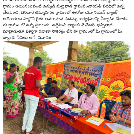
గూడూరు మండలం లో అత్యంత అరణ్యం లో కొండ కొనల మధ్య గిరిజన
గ్రామం అయినటువంటి ఉమ్మడి మట్టవాడ గ్రామపంచాయతీ పరిధిలో ఉన్న
నేలవంచ, దొరవారి తిమ్మాపురం గ్రామంలో ఈరోజు యూనియన్ బ్యాంక్
అధికారులు పాల్గొని రైతు అవగాహన సదస్సు కార్యక్రమాన్ని ఏర్పాటు చేశారు.
ఈ గ్రామం లో ఉన్న ప్రజలను ఉద్దేశించి బ్యాంకు మేనేజర్ భన్సిలాల్
మాట్లాడుతూ పూర్తిగా రవాణా సౌకర్యం లేని ఈ గ్రామంలో మీ గ్రామంలో మీ
బ్యాంకు సేవలు అనే నినాదం