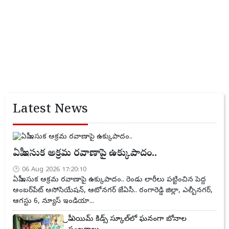
Latest News
ఏపీ ఇసుక అక్రమ రవాణాపై ఉక్కుపాదం..
06 Aug 2026 17:20:10
ఏపీ ఇసుక అక్రమ రవాణాపై ఉక్కుపాదం.. రెండు లారీలు పట్టించిన పెద్ద
అంబర్‌పేట్ అసోసియేషన్, ఆటోనగర్ జేఏసీ.. రంగారెడ్డి జిల్లా, ఎల్బీనగర్,
ఆగస్టు 6, న్యూస్ ఇండియా...
ప్రీ ఎయిమ్ కిడ్స్ స్కూల్‌లో ఘనంగా బోనాల