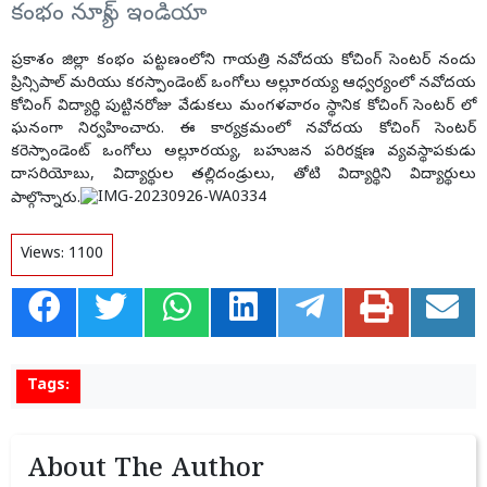
కంభం న్యూస్ ఇండియా
ప్రకాశం జిల్లా కంభం పట్టణంలోని గాయత్రి నవోదయ కోచింగ్ సెంటర్ నందు
ప్రిన్సిపాల్ మరియు కరస్పాండెంట్ ఒంగోలు అల్లూరయ్య ఆధ్వర్యంలో నవోదయ
కోచింగ్ విద్యార్థి పుట్టినరోజు వేడుకలు మంగళవారం స్థానిక కోచింగ్ సెంటర్ లో
ఘనంగా నిర్వహించారు. ఈ కార్యక్రమంలో నవోదయ కోచింగ్ సెంటర్
కరెస్పాండెంట్ ఒంగోలు అల్లూరయ్య, బహుజన పరిరక్షణ వ్యవస్థాపకుడు
దాసరియోబు, విద్యార్థుల తల్లిదండ్రులు, తోటి విద్యార్థిని విద్యార్థులు
పాల్గొన్నారు.
Views:
1100
Tags:
About The Author