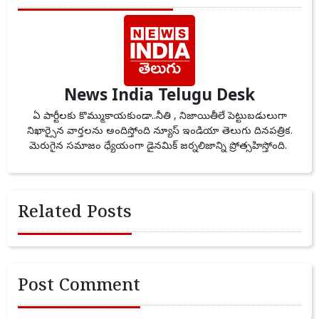
News India Telugu Desk
ఏ పార్టీలకు కొమ్ముకాయకుండా..నీతి , నిజాయితీలే పెట్టుబడులుగా
నిఖార్సైన వార్తలను అందిస్తోంది న్యూస్ ఇండియా తెలుగు దినపత్రిక.
మెరుగైన సమాజం ధ్యేయంగా డైనమిక్ జర్నలిజాన్ని ప్రోత్సహిస్తోంది.
Related Posts
Post Comment