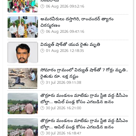
సంబరాలు
06 Aug 2026 09:52:16
అమరవీరులు దస్తాగిరి, రాంచందర్ త్యాగం
చిరస్మరణం
06 Aug 2026 09:47:16
విద్యుత్ షాక్‌తో యువ రైతు మృతి
01 Aug 2026 12:18:35
సోమారం గ్రామంలో విద్యుత్ షాక్‌తో 7 గోర్లు మృతి..
రైతుకు రూ. లక్ష నష్టం
31 Jul 2026 09:11:38
తొర్రూరు మండలం మాటేడు గ్రామ స్టేజి వద్ద డీసీఎం
బోల్తా... ఆపిల్ పండ్ల కోసం ఎగబడిన జనం
30 Jul 2026 16:21:00
తొర్రూరు మండలం మాటేడు గ్రామ స్టేజి వద్ద డీసీఎం
బోల్తా... ఆపిల్ పండ్ల కోసం ఎగబడిన జనం
30 Jul 2026 16:18:47