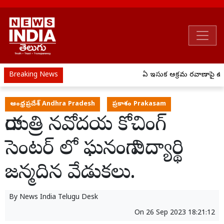
Breaking News
ఏపీ ఇసుక అక్రమ రవాణాపై ఉక్
ఆంధ్రప్రదేశ్ Andhra Pradesh
ప్రకాశం Prakasam
గాయత్రి నవోదయ కోచింగ్
సెంటర్ లో ఘనంగా విద్యార్థి
జన్మదిన వేడుకలు.
By
News India Telugu Desk
On
26 Sep 2023 18:21:12