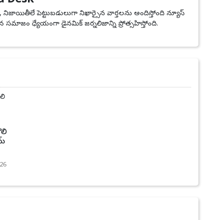
u Desk
, నిజాయితీలే పెట్టుబడులుగా నిఖార్సైన వార్తలను అందిస్తోంది న్యూస్
 సమాజం ధ్యేయంగా డైనమిక్ జర్నలిజాన్ని ప్రోత్సహిస్తోంది.
లి
మ్
26