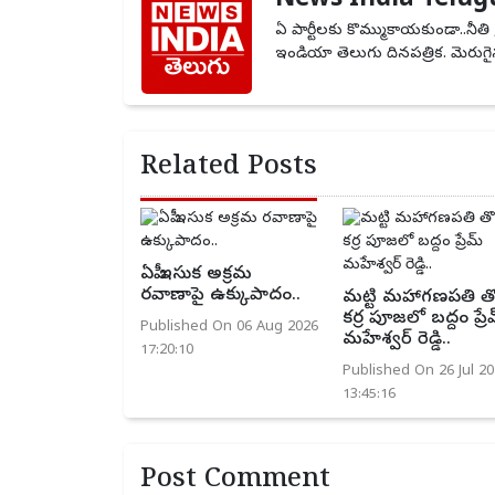
News India Telug
ఏ పార్టీలకు కొమ్ముకాయకుండా..నీతి 
ఇండియా తెలుగు దినపత్రిక. మెరుగైన
Related Posts
ఏపీ ఇసుక అక్రమ
రవాణాపై ఉక్కుపాదం..
మట్టి మహాగణపతి తొ
కర్ర పూజలో బద్దం ప్రే
Published On 06 Aug 2026
మహేశ్వర్ రెడ్డి..
17:20:10
Published On 26 Jul 20
13:45:16
Post Comment