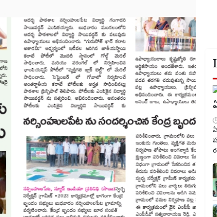
ఏ
ఏ
ప
ర