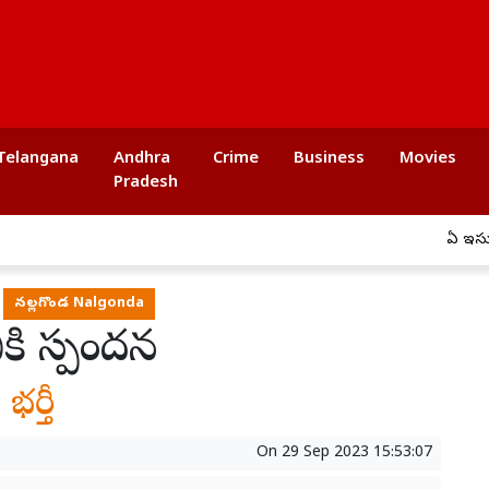
Telangana
Andhra
Crime
Business
Movies
Pradesh
ఏపీ ఇసుక అక్రమ రవాణ
నల్లగొండ Nalgonda
కి స్పందన
భర్తీ
On
29 Sep 2023 15:53:07