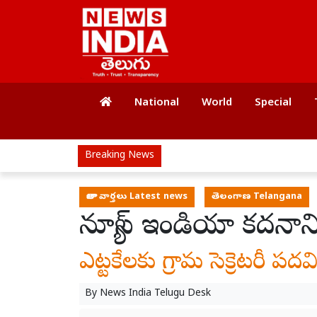
National
World
Special
Breaking News
తాజా వార్తలు Latest news
తెలంగాణ Telangana
న్యూస్ ఇండియా కదనాని
ఎట్టకేలకు గ్రామ సెక్రెటరీ పదవి 
By
News India Telugu Desk