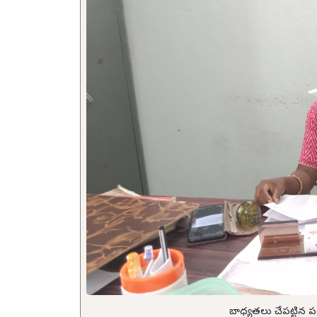
బాధ్యతలు చేపట్టిన 