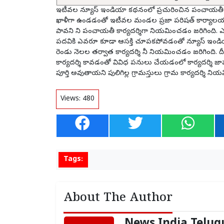
ఇటీవల న్యూస్ ఇండియా కథనంలో ప్రచురించిన పంచాయతీ కార్యదర
ఖాళీగా ఉండడంతో ఇటీవల మండల ప్రజా పరిషత్ కార్యాలయం నుండి
పావని ని పంచాయతీ కార్యదర్శిగా నియమించడం జరిగింది. 
పదవికి ఎవరూ కూడా ఆసక్తి చూపకపోవడంతో న్యూస్ ఇండియ
రెండు నెలల తర్వాత కార్యదర్శి నీ నియమించడం జరిగింది. దీని
కార్యదర్శి కావడంతో వివిధ పనులు చేయడంలో కార్యదర్శ
పూర్తి అవుతాయని పులిగిల్ల గ్రామస్తులు గ్రామ కార్యదర్శి ని
Views:
480
Tags:
About The Author