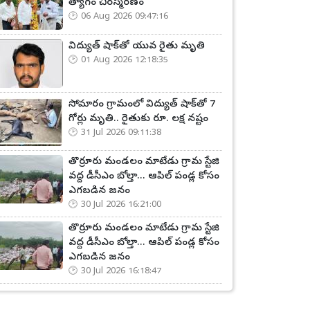
త్యాగం చిరస్మరణం
06 Aug 2026 09:47:16
విద్యుత్ షాక్‌తో యువ రైతు మృతి
01 Aug 2026 12:18:35
సోమారం గ్రామంలో విద్యుత్ షాక్‌తో 7
గోర్లు మృతి.. రైతుకు రూ. లక్ష నష్టం
31 Jul 2026 09:11:38
తొర్రూరు మండలం మాటేడు గ్రామ స్టేజి
వద్ద డీసీఎం బోల్తా... ఆపిల్ పండ్ల కోసం
ఎగబడిన జనం
30 Jul 2026 16:21:00
తొర్రూరు మండలం మాటేడు గ్రామ స్టేజి
వద్ద డీసీఎం బోల్తా... ఆపిల్ పండ్ల కోసం
ఎగబడిన జనం
30 Jul 2026 16:18:47