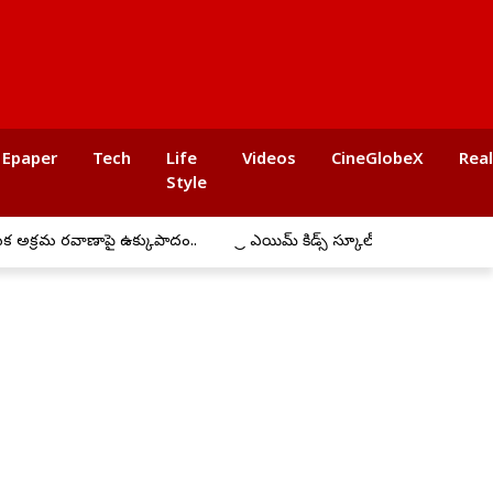
Epaper
Tech
Life
Videos
CineGlobeX
Rea
Style
ాపై ఉక్కుపాదం..
ప్రీ ఎయిమ్ కిడ్స్ స్కూల్‌లో ఘనంగా బోనాల సంబరాలు