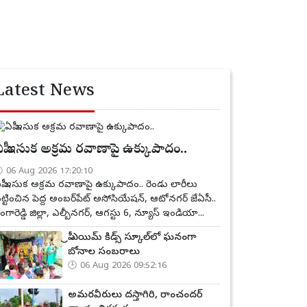
Latest News
పీ ఇసుక అక్రమ రవాణాపై ఉక్కుపాదం..
06 Aug 2026 17:20:10
పీ ఇసుక అక్రమ రవాణాపై ఉక్కుపాదం.. రెండు లారీలు
ట్టించిన పెద్ద అంబర్‌పేట్ అసోసియేషన్, ఆటోనగర్ జేఏసీ..
ంగారెడ్డి జిల్లా, ఎల్బీనగర్, ఆగస్టు 6, న్యూస్ ఇండియా...
ప్రీ ఎయిమ్ కిడ్స్ స్కూల్‌లో ఘనంగా
బోనాల సంబరాలు
06 Aug 2026 09:52:16
అమరవీరులు దస్తాగిరి, రాంచందర్