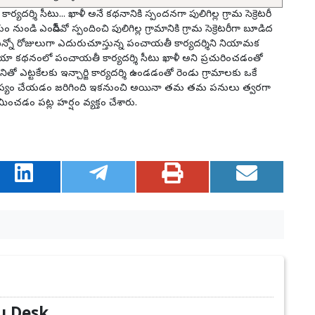
్శి సీటు... ఖాళీ అనే కథనానికి స్పందనగా పులిగిల్ల గ్రామ సెక్రెటరీ
 ఎంపీడీవో స్పందించి పులిగిల్ల గ్రామానికి గ్రామ సెక్రెటరీగా బూడిద
ఎన్నో రోజులుగా ఎదురుచూస్తున్న పంచాయతీ కార్యదర్శిని నియామక
ా కథనంలో పంచాయతీ కార్యదర్శి సీటు ఖాళీ అని ప్రచురించడంతో
తో ఎట్టకేలకు ఇన్చార్జి కార్యదర్శి ఉండడంతో రెండు గ్రామాలకు ఒకే
ి జాప్యం చేయడం జరిగింది ఇకనుంచి అయినా తమ తమ పనులు త్వరగా
యమించడం పట్ల హర్షం వ్యక్తం చేశారు.