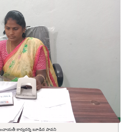
పంచాయతీ కార్యదర్శి బూడిద పావని