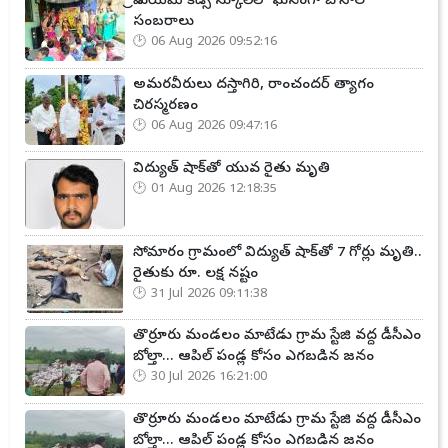
ప్రీ ఎయిమ్ కిడ్స్ స్కూల్‌లో ఘనంగా బోనాల
సంబరాలు
06 Aug 2026 09:52:16
అమరవీరులు దస్తాగిరి, రాంచందర్ త్యాగం
చిరస్మరణం
06 Aug 2026 09:47:16
విద్యుత్ షాక్‌తో యువ రైతు మృతి
01 Aug 2026 12:18:35
సోమారం గ్రామంలో విద్యుత్ షాక్‌తో 7 గోర్లు మృతి..
రైతుకు రూ. లక్ష నష్టం
31 Jul 2026 09:11:38
తొర్రూరు మండలం మాటేడు గ్రామ స్టేజి వద్ద డీసీఎం
బోల్తా... ఆపిల్ పండ్ల కోసం ఎగబడిన జనం
30 Jul 2026 16:21:00
తొర్రూరు మండలం మాటేడు గ్రామ స్టేజి వద్ద డీసీఎం
బోల్తా... ఆపిల్ పండ్ల కోసం ఎగబడిన జనం