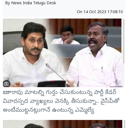
By
News India Telugu Desk
On
14 Oct 2023 17:08:10
బాబూరావు మాటల్ని గుర్తు చేసుకుంటున్న పార్టీ కేడర్
వివాదస్పద వ్యాఖ్యలు వెనక్కి తీసుకున్నా.. వైసీపీతో
అంటీముట్టనట్లుగానే ఉంటున్న ఎమ్మెల్యే