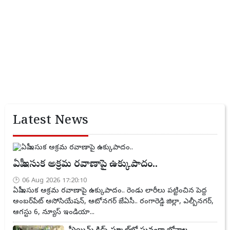
Latest News
ఏపీ ఇసుక అక్రమ రవాణాపై ఉక్కుపాదం..
06 Aug 2026 17:20:10
ఏపీ ఇసుక అక్రమ రవాణాపై ఉక్కుపాదం.. రెండు లారీలు పట్టించిన పెద్ద
అంబర్‌పేట్ అసోసియేషన్, ఆటోనగర్ జేఏసీ.. రంగారెడ్డి జిల్లా, ఎల్బీనగర్,
ఆగస్టు 6, న్యూస్ ఇండియా...