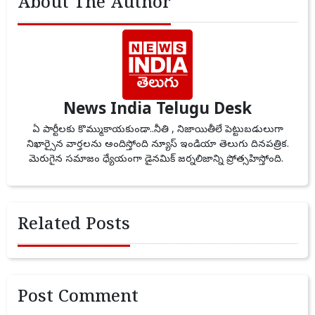
About The Author
News India Telugu Desk
ఏ పార్టీలకు కొమ్ముకాయకుండా..నీతి , నిజాయితీలే పెట్టుబడులుగా
నిఖార్సైన వార్తలను అందిస్తోంది న్యూస్ ఇండియా తెలుగు దినపత్రిక.
మెరుగైన సమాజం ధ్యేయంగా డైనమిక్ జర్నలిజాన్ని ప్రోత్సహిస్తోంది.
Related Posts
Post Comment