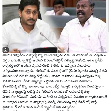
పాయకరావుపేట ఎమ్మెల్యే గొల్లబాబూరావును గతం వెంటాడుతోంది. ఎన్నికలు
దగ్గర పడుతున్న కొద్దీ ఆయన వర్గంలో టెన్షన్ ఎక్కువైపోతోంది. అటు వైసీపీ
కార్యకర్తలతో ఆయన వ్యవహరించిన తీరును ఇప్పుడు పలువురు
చర్చించుకుంటున్నారు. గతంలో ఓ సందర్భంలో వైసీపీ అధిష్టానం మంత్రి పదవి
విషయంలో తనను దెబ్బ కొట్టిందని, తానూ అవకాశం వచ్చినప్పుడు దెబ్బ
కొడతానంటూ చేసిన వ్యాఖ్యలు స్థానికంగా సంచలనంగా మారాయి.
కోటారవుట్లలో గొల్ల బాబూరావు వాలంటీర్ల సన్మాన కార్యక్రమం సందర్భంగా
చేసిన వ్యాఖ్యలపై అధిష్టానం సీరియస్ కావడంతో అనకాపల్లి జిల్లా
పాయకరావుపేటలో మీడియా సమావేశం నిర్వహించి వివరణ ఇచ్చారు.అయితే
ఆ తర్వాత ఆయన ఆ వ్యాఖ్యల్ని వెనక్కి తీసుకున్న పార్టీ కేడర్ లో, పార్టీ
హైకమాండ్ లో ఆయన ఇమేజ్ డ్యామేజ్ కాక తప్పలేదు.