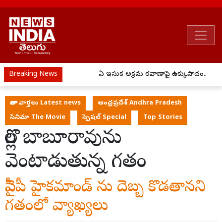
Breaking News
ఏపీ ఇసుక అక్రమ రవాణాపై ఉక్కుపాదం..
తాజా వార్తలు Latest news
ఆంధ్రప్రదేశ్ Andhra Pradesh
సినిమా The Movie
స్పెషల్ Special
Top Stories
గొల్ల బాబూరావును
వెంటాడుతున్న గతం
వైసీపీ హైకమాండ్ ను దెబ్బ కొడతానని
గతంలో వ్యాఖ్యలు