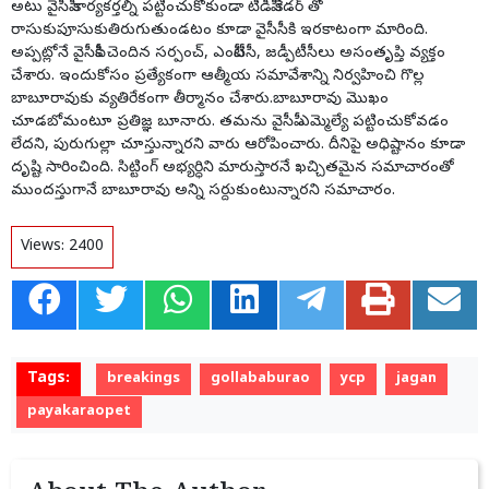
అటు వైసీపీ కార్యకర్తల్ని పట్టించుకోకుండా టీడీపీ కేడర్ తో
రాసుకుపూసుకుతిరుగుతుండటం కూడా వైసీసీకి ఇరకాటంగా మారింది.
అప్పట్లోనే వైసీపీకి చెందిన సర్పంచ్, ఎంపీటీసీ, జడ్పీటీసీలు అసంతృప్తి వ్యక్తం
చేశారు. ఇందుకోసం ప్రత్యేకంగా ఆత్మీయ సమావేశాన్ని నిర్వహించి గొల్ల
బాబూరావుకు వ్యతిరేకంగా తీర్మానం చేశారు.బాబూరావు మొఖం
చూడబోమంటూ ప్రతిజ్ఞ బూనారు. తమను వైసీపీ ఎమ్మెల్యే పట్టించుకోవడం
లేదని, పురుగుల్లా చూస్తున్నారని వారు ఆరోపించారు. దీనిపై అధిష్టానం కూడా
దృష్టి సారించింది. సిట్టింగ్ అభ్యర్ధిని మారుస్తారనే ఖచ్చితమైన సమాచారంతో
ముందస్తుగానే బాబూరావు అన్ని సర్దుకుంటున్నారని సమాచారం.
Views:
2400
Tags:
breakings
gollababurao
ycp
jagan
payakaraopet