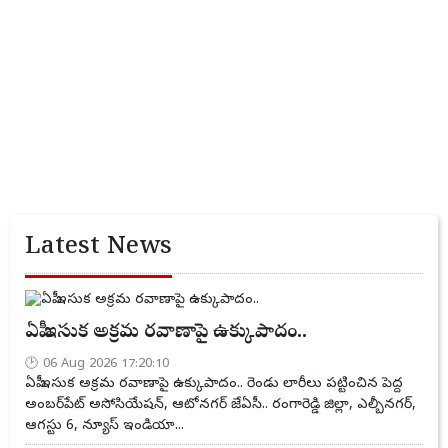
Latest News
ఏపీ ఇసుక అక్రమ రవాణాపై ఉక్కుపాదం..
06 Aug 2026 17:20:10
ఏపీ ఇసుక అక్రమ రవాణాపై ఉక్కుపాదం.. రెండు లారీలు పట్టించిన పెద్ద
అంబర్‌పేట్ అసోసియేషన్, ఆటోనగర్ జేఏసీ.. రంగారెడ్డి జిల్లా, ఎల్బీనగర్,
ఆగస్టు 6, న్యూస్ ఇండియా...