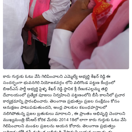
కారు గుర్తుకు ఓటు వేసి గెలిపించాలని ఎమ్మెల్యే అభ్యర్థి శేఖర్ రెడ్డి ఈ
సందర్భంగా భువనగిరి నియోజకవర్గం లోని వలిగొండ పట్టణ కేంద్రంలో
బిఆర్ఎస్ పార్టీ అభ్యర్థి పైళ్ళ శేఖర్ రెడ్డి స్థానిక శ్రీ రేణుకఎల్లమ్మ తల్లి
దేవాలయంలో ప్రత్యేక పూజలు నిర్వహించి పట్టణంలోని బీసీ కాలనీలో ప్రచార
కార్యక్రమాన్ని ప్రారంభించారు. తెలంగాణ ప్రభుత్వం ప్రజల సంక్షేమం కోసం
అనుక్షణం పాటుపడుతుందని, ఆంధ్ర పాలకుల కబంధహస్తాలలో
నలిగిపోతున్న ప్రజల బ్రతుకులు మారాలని , ఈ ప్రాంతం అభివృద్ధి చెందాలని
ముఖ్యమంత్రి కేసీఆర్ కోరిక మేరకు 2014 18లో లాగా కారు గుర్తుకు ఓటు వేసి
గెలిపించాలని మండల ప్రజలను ఆయన కోరారు. తెలంగాణ ప్రభుత్వం