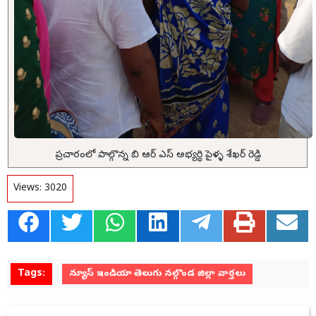
ప్రచారంలో పాల్గొన్న బి ఆర్ ఎస్ అభ్యర్థి పైళ్ళ శేఖర్ రెడ్డి
Views:
3020
Tags:
న్యూస్ ఇండియా తెలుగు నల్గొండ జిల్లా వార్తలు