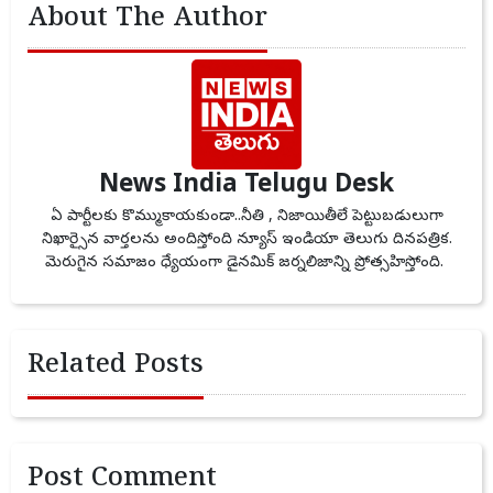
About The Author
News India Telugu Desk
ఏ పార్టీలకు కొమ్ముకాయకుండా..నీతి , నిజాయితీలే పెట్టుబడులుగా
నిఖార్సైన వార్తలను అందిస్తోంది న్యూస్ ఇండియా తెలుగు దినపత్రిక.
మెరుగైన సమాజం ధ్యేయంగా డైనమిక్ జర్నలిజాన్ని ప్రోత్సహిస్తోంది.
Related Posts
Post Comment