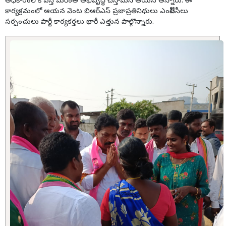
అధికారంలోకి వస్తే మరింత అభివృద్ధి చేస్తామని ఆయన అన్నారు. ఈ
కార్యక్రమంలో ఆయన వెంట బిఆర్ఎస్ ప్రజాప్రతినిధులు ఎంపీటీసీలు
సర్పంచులు పార్టీ కార్యకర్తలు భారీ ఎత్తున పాల్గొన్నారు.