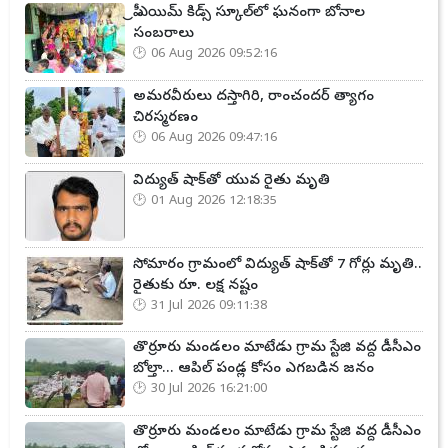
ప్రీ ఎయిమ్ కిడ్స్ స్కూల్‌లో ఘనంగా బోనాల
సంబరాలు
06 Aug 2026 09:52:16
అమరవీరులు దస్తాగిరి, రాంచందర్ త్యాగం
చిరస్మరణం
06 Aug 2026 09:47:16
విద్యుత్ షాక్‌తో యువ రైతు మృతి
01 Aug 2026 12:18:35
సోమారం గ్రామంలో విద్యుత్ షాక్‌తో 7 గోర్లు మృతి..
రైతుకు రూ. లక్ష నష్టం
31 Jul 2026 09:11:38
తొర్రూరు మండలం మాటేడు గ్రామ స్టేజి వద్ద డీసీఎం
బోల్తా... ఆపిల్ పండ్ల కోసం ఎగబడిన జనం
30 Jul 2026 16:21:00
తొర్రూరు మండలం మాటేడు గ్రామ స్టేజి వద్ద డీసీఎం