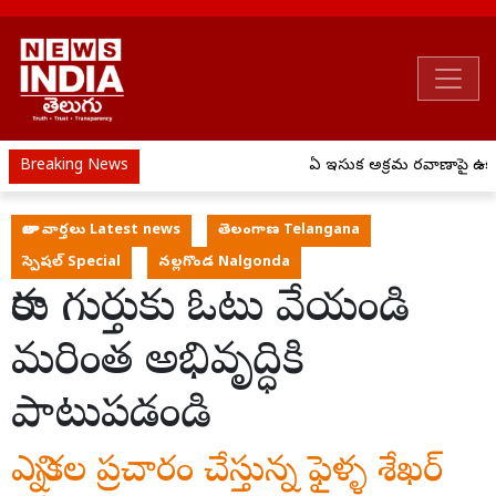
Breaking News
ఏపీ ఇసుక అక్రమ రవాణాపై ఉక్కు
తాజా వార్తలు Latest news
తెలంగాణ Telangana
స్పెషల్ Special
నల్లగొండ Nalgonda
కారు గుర్తుకు ఓటు వేయండి
మరింత అభివృద్ధికి
పాటుపడండి
ఎన్నికల ప్రచారం చేస్తున్న ఫైళ్ళ శేఖర్