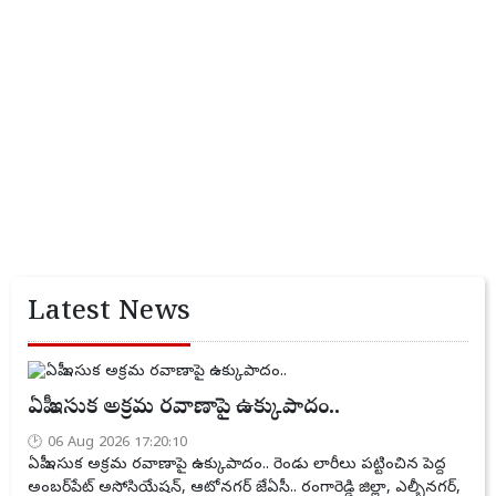
Latest News
ఏపీ ఇసుక అక్రమ రవాణాపై ఉక్కుపాదం..
06 Aug 2026 17:20:10
ఏపీ ఇసుక అక్రమ రవాణాపై ఉక్కుపాదం.. రెండు లారీలు పట్టించిన పెద్ద
అంబర్‌పేట్ అసోసియేషన్, ఆటోనగర్ జేఏసీ.. రంగారెడ్డి జిల్లా, ఎల్బీనగర్,