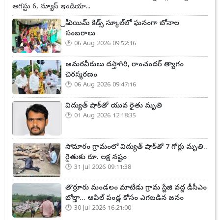
ఆగస్టు 6, న్యూస్ ఇండియా...
ప్రీ ఎయిమ్ కిడ్స్ స్కూల్‌లో ఘనంగా బోనాల
సంబరాలు
06 Aug 2026 09:52:16
అమరవీరులు దస్తాగిరి, రాంచందర్ త్యాగం
చిరస్మరణం
06 Aug 2026 09:47:16
విద్యుత్ షాక్‌తో యువ రైతు మృతి
01 Aug 2026 12:18:35
సోమారం గ్రామంలో విద్యుత్ షాక్‌తో 7 గోర్లు మృతి..
రైతుకు రూ. లక్ష నష్టం
31 Jul 2026 09:11:38
తొర్రూరు మండలం మాటేడు గ్రామ స్టేజి వద్ద డీసీఎం
బోల్తా... ఆపిల్ పండ్ల కోసం ఎగబడిన జనం
30 Jul 2026 16:21:00