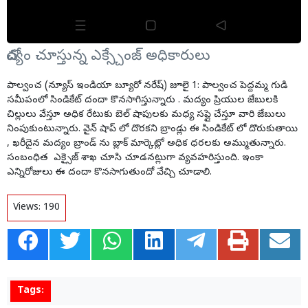
చోద్యం చూస్తున్న ఎక్స్చేంజ్ అధికారులు
పాల్వంచ (న్యూస్ ఇండియా బ్యూరో నరేష్) జూలై 1: పాల్వంచ పెద్దమ్మ గుడి
సమీపంలో సిండికేట్ దందా కొనసాగిస్తున్నారు . మద్యం ప్రియుల జేబులకి
చిల్లులు వేస్తూ అధిక రేటుకు బెల్ షాపులకు మధ్య సప్లై చేస్తూ వారి జేబులు
నింపుకుంటున్నారు. వైన్ షాప్ లో దొరకని బ్రాండ్లు ఈ సిండికేట్ లో దొరుకుతాయి
, ఖరీదైన మద్యం బ్రాండ్ ను బ్లాక్ మార్కెట్లో అధిక ధరలకు అమ్ముతున్నారు.
సంబంధిత ఎక్సైజ్ శాఖ చూసి చూడనట్లుగా వ్యవహరిస్తుంది. ఇంకా
ఎన్నిరోజులు ఈ దందా కొనసాగుతుందో వేచ్చి చూడాలి.
Views:
190
Tags: