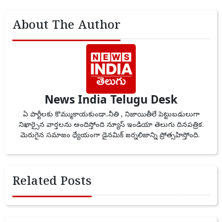
About The Author
News India Telugu Desk
ఏ పార్టీలకు కొమ్ముకాయకుండా..నీతి , నిజాయితీలే పెట్టుబడులుగా
నిఖార్సైన వార్తలను అందిస్తోంది న్యూస్ ఇండియా తెలుగు దినపత్రిక.
మెరుగైన సమాజం ధ్యేయంగా డైనమిక్ జర్నలిజాన్ని ప్రోత్సహిస్తోంది.
Related Posts