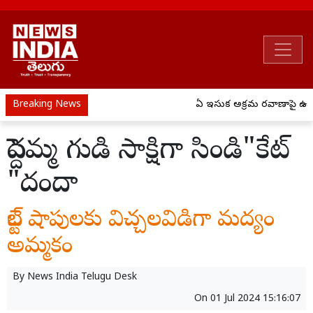
Breaking News
ఏపీ ఇసుక అక్రమ రవాణాపై ఉక్కు
పెద్దమ్మ గుడి సాక్షిగా సిండి"కేట్
"దందా
బెల్ట్ షాపులకు విచ్చలవిడిగా మద్యం
అమ్మకం
By
News India Telugu Desk
On
01 Jul 2024 15:16:07