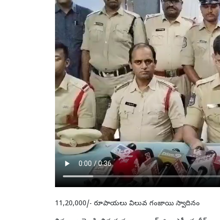
11,20,000/- రూపాయలు విలువ గంజాయి స్వాదినం