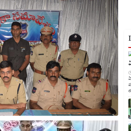
ఏ
ఏ
ప
ర