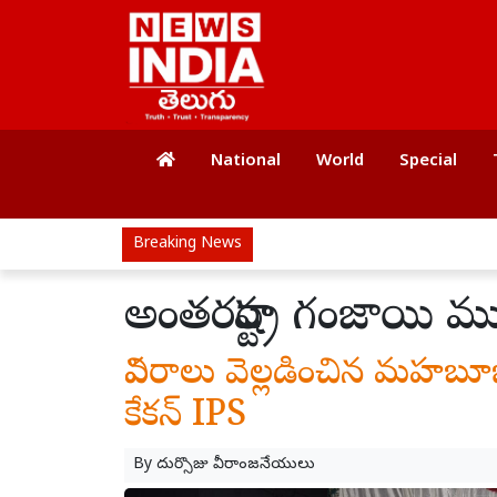
National
World
Special
Breaking News
అంతరరాష్ట్ర గంజాయి ముఠ
వివరాలు వెల్లడించిన మహబూబాబ
కేకన్ IPS
By
దుర్సొజు వీరాంజనేయులు