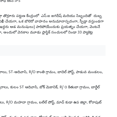
ాధ్ కేకన్ IPS
తొర్రూరు పట్టణ కేంద్రంలో ఎస్.ఐ జగదీష్ మరియు సిబ్బందితో దుబ్బ
యగా, ఒక బొలెరో వాహనం అనుమానాస్పదంగా, స్పీడ్గా వస్తుండగా
& ఇద్దరు ఆడ మనుషులు) పారిపోయేందుకు ప్రయత్నం చేయగా, వెంటనే
, అందులో వెనకాల మూడు ప్లాస్టిక్ సంచులలో నిండా 33 ప్యాకెట్ల
రాలు, ST-ఆదివాసి, R/O కాంతి గ్రామం, బాదెల్ పోస్ట్, పాడువ మండలం,
లు, కులం ST ఆదివాసి, బోక్ మెకానిక్, R/ ౦ కితుబా గ్రామం, బార్డేల్
, R/O మహదా గ్రామం, బలేల్ పోస్ట్, మాచ్ కుడా ఉప జిల్లా, కోరాపుట్