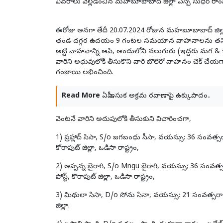
వివరాలు వెల్లడించిన మహబూబాబాద్ జిల్లా ఎస్పీ సుధీర్ రాంన
ఈరోజు అనగా తేదీ 20.07.2024 రోజున మహబూబాబాద్ జిల్లా 
తండ దగ్గర ఉదయం 9 గంటల సమయాన వాహనాలను తనిఖీ చే
అట్టి వాహనాన్ని ఆపి, అందులోని నలుగురు (ఇద్దరు మగ 
వారిని అధువులోకి తీసుకొని వారి బొలెరో వాహనం చెక్ చేయగా
గంజాయి లభించింది.
Read More
ఏపీ ఇసుక అక్రమ రవాణాపై ఉక్కుపాదం..
వెంటనే వారిని అదుపులోకి తీసుకుని విచారించగా,
1) ప్రహ్లాద్ సిసా, S/o జగబంధు సీసా, వయస్సు: 36 సంవత్స
కోరాపుట్ జిల్లా, ఒడిసా రాష్ట్రం,
2) అప్పన్న బైరాగి, S/o Mngu బైరాగి, వయస్సు; 36 సంవత్సరా
పోస్ట్, కొరాపుట్ జిల్లా, ఒడిసా రాష్ట్రం,
3) మిథులా సిసా, D/o సోను సినా, వయస్సు: 21 సంవత్సరాలు
జిల్లా.