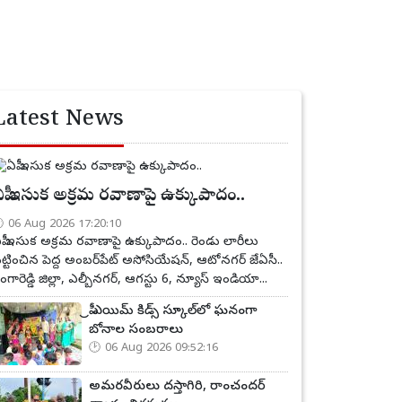
Latest News
పీ ఇసుక అక్రమ రవాణాపై ఉక్కుపాదం..
06 Aug 2026 17:20:10
పీ ఇసుక అక్రమ రవాణాపై ఉక్కుపాదం.. రెండు లారీలు
ట్టించిన పెద్ద అంబర్‌పేట్ అసోసియేషన్, ఆటోనగర్ జేఏసీ..
ంగారెడ్డి జిల్లా, ఎల్బీనగర్, ఆగస్టు 6, న్యూస్ ఇండియా...
ప్రీ ఎయిమ్ కిడ్స్ స్కూల్‌లో ఘనంగా
బోనాల సంబరాలు
06 Aug 2026 09:52:16
అమరవీరులు దస్తాగిరి, రాంచందర్