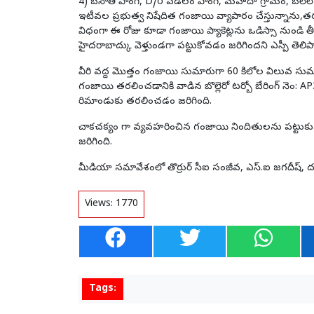
4) బసౌతి పాంగి, D/o పడలం పాంగి, మహదా గ్రామం, బలేల్ పోస
ఇటీవల ప్రభుత్వ నిషేదిత గంజాయి వ్యాపారం చేస్తున్నాను
విధంగా ఈ రోజు కూడా గంజాయి ప్యాకెట్లను ఒడిస్సా నుండి
హైదరాబాద్కు వెళ్తుండగా పట్టుకోవడం జరిగిందని ఎస్పీ తెలిప
వీరి వద్ద మొత్తం గంజాయి సుమారుగా 60 కిలోల విలువ స
గంజాయి తరలించడానికి వాడిన బొల్లెరో టర్బో బేరింగ్ నెం:
రిమాండుకు తరలించడం జరిగింది.
చాకచక్యం గా వ్యవహరించిన గంజాయి నిందితులను పట్టుకున్
జరిగింది.
మీడియా సమావేశంలో తొర్రుర్ సీఐ సంజీవ, ఎస్.ఐ జగదీష్, దంతా
Views:
1770
Tags: