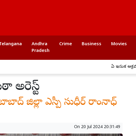
Telangana
Andhra
Crime
Business
Movies
Pradesh
ఏపీ ఇసుక అక్రమ రవాణాపై
ా అరెస్ట్
ాద్ జిల్లా ఎస్పీ సుధీర్ రాంనాధ్
On
20 Jul 2024 20:31:49