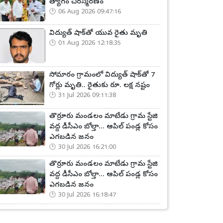
త్యాగం చిరస్మరణం
06 Aug 2026 09:47:16
విద్యుత్ షాక్‌తో యువ రైతు మృతి
01 Aug 2026 12:18:35
సోమారం గ్రామంలో విద్యుత్ షాక్‌తో 7
గోర్లు మృతి.. రైతుకు రూ. లక్ష నష్టం
31 Jul 2026 09:11:38
తొర్రూరు మండలం మాటేడు గ్రామ స్టేజి
వద్ద డీసీఎం బోల్తా... ఆపిల్ పండ్ల కోసం
ఎగబడిన జనం
30 Jul 2026 16:21:00
తొర్రూరు మండలం మాటేడు గ్రామ స్టేజి
వద్ద డీసీఎం బోల్తా... ఆపిల్ పండ్ల కోసం
ఎగబడిన జనం
30 Jul 2026 16:18:47