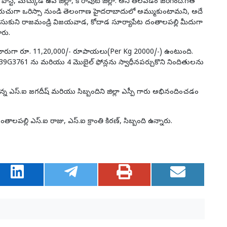
్ట్, మచ్కుడ ఉప జిల్లా, కోరాపుట్ జిల్లా. అని తెలపడం జరిగింది.గత
,తరుచుగా ఒరిస్సా నుండి తెలంగాణ హైదరాబాదులో అమ్ముకుంటామని, అదే
 తీసుకుని రాజమండ్రి విజయవాడ, కోదాడ సూర్యాపేట దంతాలపల్లి మీదుగా
ారు.
ుమారుగా రూ. 11,20,000/- రూపాయలు(Per Kg 20000/-) ఉంటుంది.
 AP39G3761 ను మరియు 4 మొబైల్ ఫోన్లను స్వాధీనపర్చుకొని నిందితులను
న ఎస్.ఐ జగదీష్ మరియు సిబ్బందిని జిల్లా ఎస్పీ గారు అభినందించడం
లపల్లి ఎస్.ఐ రాజు, ఎస్.ఐ క్రాంతి కిరణ్, సిబ్బంది ఉన్నారు.