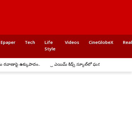
Epaper
Tech
Life
Videos
CineGlobeX
Rea
Style
 ఉక్కుపాదం..
ప్రీ ఎయిమ్ కిడ్స్ స్కూల్‌లో ఘనంగా బోనాల సంబరాలు