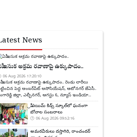
Latest News
పీ ఇసుక అక్రమ రవాణాపై ఉక్కుపాదం..
06 Aug 2026 17:20:10
పీ ఇసుక అక్రమ రవాణాపై ఉక్కుపాదం.. రెండు లారీలు
ట్టించిన పెద్ద అంబర్‌పేట్ అసోసియేషన్, ఆటోనగర్ జేఏసీ..
ంగారెడ్డి జిల్లా, ఎల్బీనగర్, ఆగస్టు 6, న్యూస్ ఇండియా...
ప్రీ ఎయిమ్ కిడ్స్ స్కూల్‌లో ఘనంగా
బోనాల సంబరాలు
06 Aug 2026 09:52:16
అమరవీరులు దస్తాగిరి, రాంచందర్