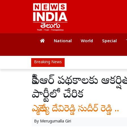
National
World
Special
Breaking News
కేసీఆర్ పథకాలకు ఆకర్
పార్టీలో చేరిక
ఎమ్మెల్యే దేవిరెడ్డి సుదీర్ రెడ్డి ..
By
Merugumalla Giri