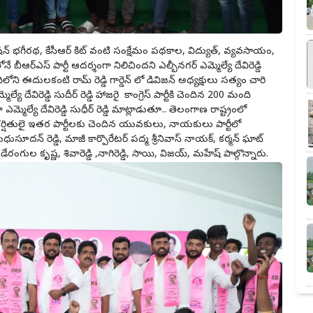
మిషన్ భగీరథ, కేసీఆర్ కిట్ వంటి సంక్షేమం పథకాల, విద్యుత్, వ్యవసాయం,
ీఆర్ఎస్ పార్టీ ఆదర్శంగా నిలిచిందని ఎల్బీనగర్ ఎమ్మెల్యే దేవిరెడ్డి
ిలోని ఈదులకంటి రామ్ రెడ్డి గార్డెన్ లో డివిజన్ అధ్యక్షులు సత్యం చారి
ే దేవిరెడ్డి సుదీర్ రెడ్డి హాజరై కాంగ్రెస్ పార్టీకి చెందిన 200 మంది
ెల్యే దేవిరెడ్డి సుధీర్ రెడ్డి మాట్లాడుతూ.. తెలంగాణ రాష్ట్రంలో
ఆకర్షితులై ఇతర పార్టీలకు చెందిన యువకులు, నాయకులు పార్టీలో
ూదన్ రెడ్డి, మాజీ కార్పొరేటర్ పద్మ శ్రీనివాస్ నాయక్, కర్మన్ ఘాట్
గుల కృష్ణ, శివారెడ్డి ,నాగిరెడ్డి, సాయి, విజయ్, మహేష్ పాల్గొన్నారు.