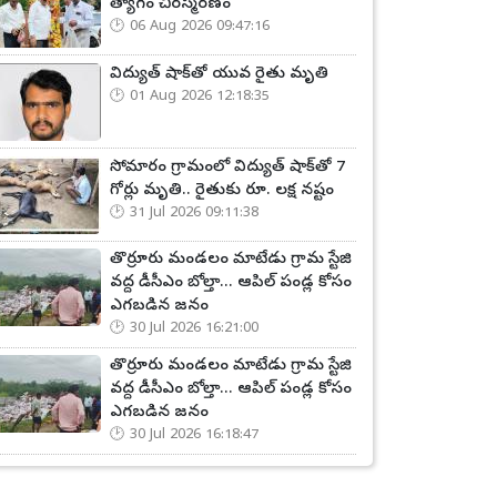
త్యాగం చిరస్మరణం
06 Aug 2026 09:47:16
విద్యుత్ షాక్‌తో యువ రైతు మృతి
01 Aug 2026 12:18:35
సోమారం గ్రామంలో విద్యుత్ షాక్‌తో 7
గోర్లు మృతి.. రైతుకు రూ. లక్ష నష్టం
31 Jul 2026 09:11:38
తొర్రూరు మండలం మాటేడు గ్రామ స్టేజి
వద్ద డీసీఎం బోల్తా... ఆపిల్ పండ్ల కోసం
ఎగబడిన జనం
30 Jul 2026 16:21:00
తొర్రూరు మండలం మాటేడు గ్రామ స్టేజి
వద్ద డీసీఎం బోల్తా... ఆపిల్ పండ్ల కోసం
ఎగబడిన జనం
30 Jul 2026 16:18:47