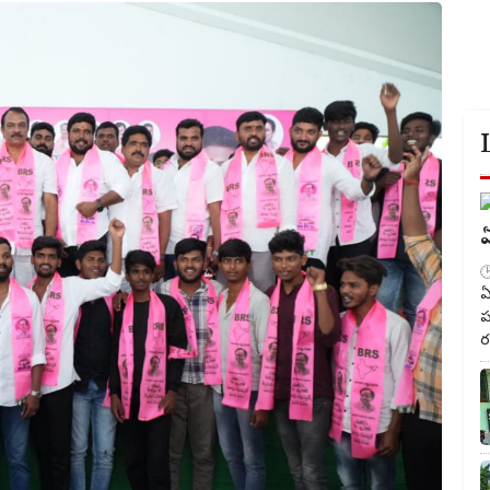
ఏ
ఏ
ప
ర