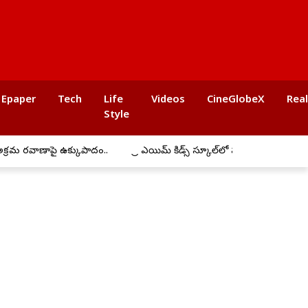
Epaper
Tech
Life
Videos
CineGlobeX
Rea
Style
ాపై ఉక్కుపాదం..
ప్రీ ఎయిమ్ కిడ్స్ స్కూల్‌లో ఘనంగా బోనాల సంబరాలు