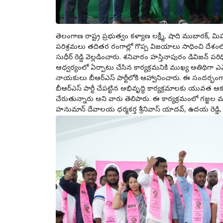
తెలంగాణ రాష్ట్ర ప్రభుత్వం కళ్యాణ లక్ష్మీ, షాది ముబారక్, 
పరిశ్రమలు తదితర రంగాల్లో గొప్ప విజయాలు సాధించి దేశంలోనే బ
సుధీర్ రెడ్డి వెల్లడించారు. శనివారం హస్తినాపురం డివిజన్ పరిధ
ఆధ్వర్యంలో ఏర్పాటు చేసిన కార్యక్రమనికి ముఖ్య అతిథిగా ఎమ్మెల్య
నాయకులు బీఆర్ఎస్​ పార్టీలోకి ఆహ్వానించారు. ఈ సందర్భంగా ఎమ్మ
బీఆర్ఎస్​ పార్టీ చేపట్టిన అభివృద్ధి కార్యక్రమాలకు యువత 
చేరుతున్నారు అని వారు తెలిపారు. ఈ కార్యక్రమంలో గజ్జల మధుస
హనుమాన్ దేవాలయ ధర్మకర్త శ్రీనివాస్ యాదవ్, ఉదయ రెడ్డి, డేరం