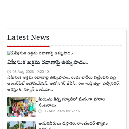
Latest News
ఏపీ ఇసుక అక్రమ రవాణాపై ఉక్కుపాదం..
06 Aug 2026 17:20:10
ఏపీ ఇసుక అక్రమ రవాణాపై ఉక్కుపాదం.. రెండు లారీలు పట్టించిన పెద్ద
అంబర్‌పేట్ అసోసియేషన్, ఆటోనగర్ జేఏసీ.. రంగారెడ్డి జిల్లా, ఎల్బీనగర్,
ఆగస్టు 6, న్యూస్ ఇండియా...
ప్రీ ఎయిమ్ కిడ్స్ స్కూల్‌లో ఘనంగా బోనాల
సంబరాలు
06 Aug 2026 09:52:16
అమరవీరులు దస్తాగిరి, రాంచందర్ త్యాగం