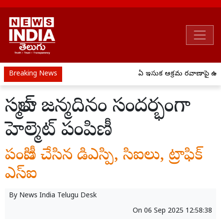
Breaking News
ఏపీ ఇసుక అక్రమ రవాణాపై ఉక్క
సల్మాన్ జన్మదినం సందర్భంగా
హెల్మెట్ పంపిణీ
పంపిణీ చేసిన డిఎస్పి, సిఐలు, ట్రాఫిక్
ఎస్ఐ
By
News India Telugu Desk
On
06 Sep 2025 12:58:38