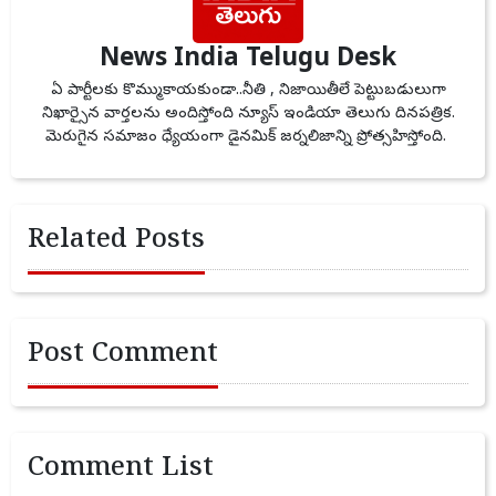
News India Telugu Desk
ఏ పార్టీలకు కొమ్ముకాయకుండా..నీతి , నిజాయితీలే పెట్టుబడులుగా
నిఖార్సైన వార్తలను అందిస్తోంది న్యూస్ ఇండియా తెలుగు దినపత్రిక.
మెరుగైన సమాజం ధ్యేయంగా డైనమిక్ జర్నలిజాన్ని ప్రోత్సహిస్తోంది.
Related Posts
Post Comment
Comment List