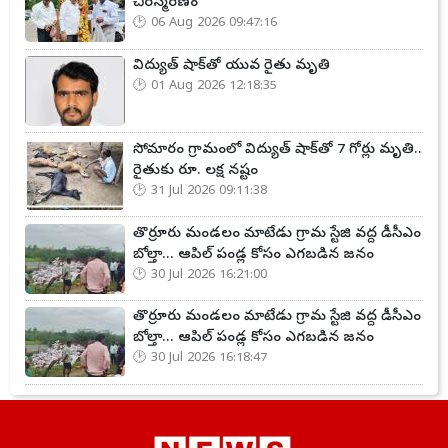
చిరస్మరణం
06 Aug 2026 09:47:16
విద్యుత్ షాక్‌తో యువ రైతు మృతి
01 Aug 2026 12:18:35
సోమారం గ్రామంలో విద్యుత్ షాక్‌తో 7 గోర్లు మృతి..
రైతుకు రూ. లక్ష నష్టం
31 Jul 2026 09:11:38
తొర్రూరు మండలం మాటేడు గ్రామ స్టేజి వద్ద డీసీఎం
బోల్తా... ఆపిల్ పండ్ల కోసం ఎగబడిన జనం
30 Jul 2026 16:21:00
తొర్రూరు మండలం మాటేడు గ్రామ స్టేజి వద్ద డీసీఎం
బోల్తా... ఆపిల్ పండ్ల కోసం ఎగబడిన జనం
30 Jul 2026 16:18:47