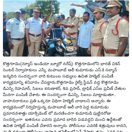
కొత్తగూడెం(న్యూస్ ఇండియా బ్యూరో నరేష్): కొత్తగూడెంలోని భారత్ చికెన్
సెంటర్ నిర్వాహకులు ఎస్కే మహబూబ్ ఆలీ కుమారుడు ఎస్.కె సల్మాన్
జన్మదిన సందర్భంగా వారి కుటుంబ సభ్యులు ఉచిత హెల్మెట్ పంపిణీ
కార్యక్రమాన్ని శనివారం చేపట్టారు.కొత్తగూడెం రైల్వే స్టేషన్ వద్ద కొత్తగూడెం
డిఎస్పి రెహమాన్, సిఐలు కరుణాకర్, శివ ప్రసాద్, ట్రాఫిక్ ఎస్ఐ ప్రవీణ్ చేతుల
మీదగా పంపిణీ చేశారు. ఈ సందర్భంగా డిఎస్పి, సిఐలు మాట్లాడుతూ..
వాహనదారులు ప్రతి ఒక్కరూ విధిగా హెల్మెట్ వాడాలని అన్నారు. ఈ
కార్యక్రమంలో నిర్వహిస్తున్న మహబూబ్ ఆలీ వారి పెద్ద కుమారుడు
ప్రమాదవశాత్తు యాక్సిడెంట్ లో మరణించగా కుమారుడి పుట్టినరోజు
సందర్భంగా ఇతరులు ఎవరు ప్రమాద బారిన పడవద్దని మంచి ఉద్దేశంతో
ఉచిత హెల్మెట్ పంపిణీ చేశారని అన్నారు. పోలీసులు ఎవరికి శత్రువులు కాదని,