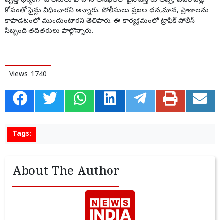
వృత్తి ధర్మంగా పోలీసులు వాహన తనిఖీలలో ఫైన్ వేస్తారు తప్ప, ఎవరి పట్ల
కోపంతో ఫైన్లు విధించారని అన్నారు. పోలీసులు ప్రజల ధన,మాన, ప్రాణాలను
కాపాడటంలో ముందుంటారని తెలిపారు. ఈ కార్యక్రమంలో ట్రాఫిక్ పోలీస్
సిబ్బంది తదితరులు పాల్గొన్నారు.
Views:
1740
Tags:
About The Author