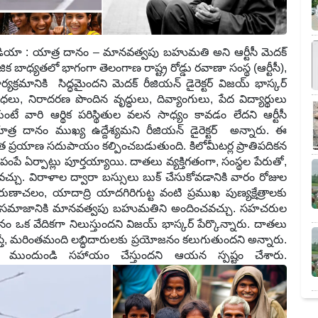
ండియా
:
యాత్ర దానం – మానవత్వపు బహుమతి అని ఆర్టీసీ మెదక్
క బాధ్యతలో భాగంగా తెలంగాణ రాష్ట్ర రోడ్డు రవాణా సంస్థ (ఆర్టీసీ)
,
క్రమానికి
సిద్ధమైందని మెదక్ రీజియన్ డైరెక్టర్ విజయ్ భాస్కర్
ాధలు
,
నిరాదరణ పొందిన వృద్ధులు
,
దివ్యాంగులు
,
పేద విద్యార్థులు
కుంటే వారి ఆర్థిక పరిస్థితుల వలన సాధ్యం కావడం లేదని ఆర్టీసీ
ాత్ర దానం ముఖ్య ఉద్దేశ్యమని రీజియన్ డైరెక్టర్
అన్నారు. ఈ
ిత ప్రయాణ సదుపాయం కల్పించబడుతుంది. కిలోమీటర్ల ప్రాతిపదికన
డి పంపే ఏర్పాట్లు పూర్తయ్యాయి. దాతలు వ్యక్తిగతంగా
,
సంస్థల పేరుతో
,
చు. విరాళాల ద్వారా బస్సులు బుక్ చేసుకోవడానికి వారం రోజుల
రుణాచలం
,
యాదాద్రి యాదగిరిగుట్ట వంటి ప్రముఖ పుణ్యక్షేత్రాలకు
లు సమాజానికి మానవత్వపు బహుమతిని అందించవచ్చు. సహచరుల
ం ఒక వేదికగా నిలుస్తుందని విజయ్ భాస్కర్ పేర్కొన్నారు. దాతలు
ే
,
మరింతమంది లబ్ధిదారులకు ప్రయోజనం కలుగుతుందని అన్నారు.
ూ ముందుండి సహాయం చేస్తుందని ఆయన స్పష్టం చేశారు.