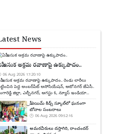
Latest News
పీ ఇసుక అక్రమ రవాణాపై ఉక్కుపాదం..
06 Aug 2026 17:20:10
పీ ఇసుక అక్రమ రవాణాపై ఉక్కుపాదం.. రెండు లారీలు
ట్టించిన పెద్ద అంబర్‌పేట్ అసోసియేషన్, ఆటోనగర్ జేఏసీ..
ంగారెడ్డి జిల్లా, ఎల్బీనగర్, ఆగస్టు 6, న్యూస్ ఇండియా...
ప్రీ ఎయిమ్ కిడ్స్ స్కూల్‌లో ఘనంగా
బోనాల సంబరాలు
06 Aug 2026 09:52:16
అమరవీరులు దస్తాగిరి, రాంచందర్