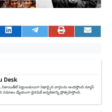
u Desk
, నిజాయితీలే పెట్టుబడులుగా నిఖార్సైన వార్తలను అందిస్తోంది న్యూస్
 సమాజం ధ్యేయంగా డైనమిక్ జర్నలిజాన్ని ప్రోత్సహిస్తోంది.