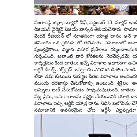
సంగారెడ్డి జిల్లా
,
బ్యూరో చీఫ్
,
సెప్టెంబర్ 13
,
న్యూస్ ఇ
రీజియన్ డైరెక్టర్ విజయ్ భాస్కర్ తెలియచేసారు. సామాజి
మెదక్ రీజియన్ లో నూతనంగా యాత్ర దానం అనే కార్య
శనివారం ఒక ప్రకటన లో తెలిపారు. సమాజంలో అన
పుణ్యక్షేత్రాలు
,
విజ్ఞాన విహార ప్రదేశాలు దర్శించాలను
గుర్తించింది. అలాంటి వారి కోరికలను నెరవేర్చడమే య
కార్యక్రమం కింద దాతలు ఇచ్చే విరాళాల ఆధారంగా ఉచ
లగ్జరీ డీలక్స్ ఎక్స్‌ప్రెస్ బస్సులను ఎనిమిది డిపోల నుం
లేదా తమ కుటుంబ సభ్యుల పేరిట విరాళాలు అందించవచ్
ముందు దరఖాస్తు చేసుకోవాల్సి ఉంటుంది. శ్రీశైలం
,
అ
బస్సులు బుక్ చేసుకోవడం సాధ్యమవుతుంది. దాత
పట్ల ప్రేమ
,
అనురాగాలను వ్యక్తం చేయడానికి యాత్ర దాన
విరాళాలు ఇచ్చి ఆర్టీసీ యాత్ర దానం నిధిని బలోపేతం చేస్త
సమాజానికి అవసరమైన చోట ఆర్టీసీ ఎల్లప్పుడ