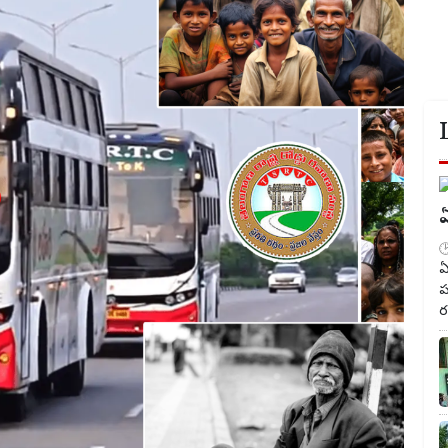
ఏ
ఏ
ప
ర