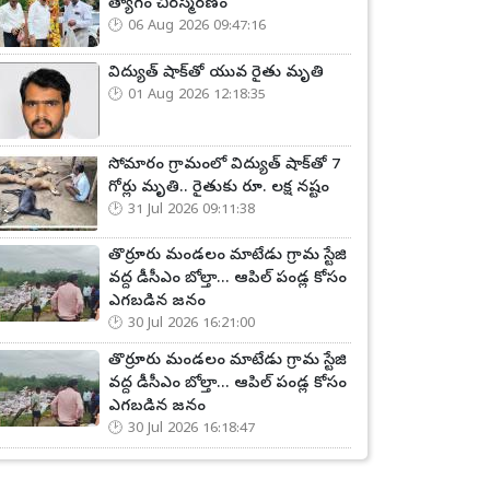
త్యాగం చిరస్మరణం
06 Aug 2026 09:47:16
విద్యుత్ షాక్‌తో యువ రైతు మృతి
01 Aug 2026 12:18:35
సోమారం గ్రామంలో విద్యుత్ షాక్‌తో 7
గోర్లు మృతి.. రైతుకు రూ. లక్ష నష్టం
31 Jul 2026 09:11:38
తొర్రూరు మండలం మాటేడు గ్రామ స్టేజి
వద్ద డీసీఎం బోల్తా... ఆపిల్ పండ్ల కోసం
ఎగబడిన జనం
30 Jul 2026 16:21:00
తొర్రూరు మండలం మాటేడు గ్రామ స్టేజి
వద్ద డీసీఎం బోల్తా... ఆపిల్ పండ్ల కోసం
ఎగబడిన జనం
30 Jul 2026 16:18:47