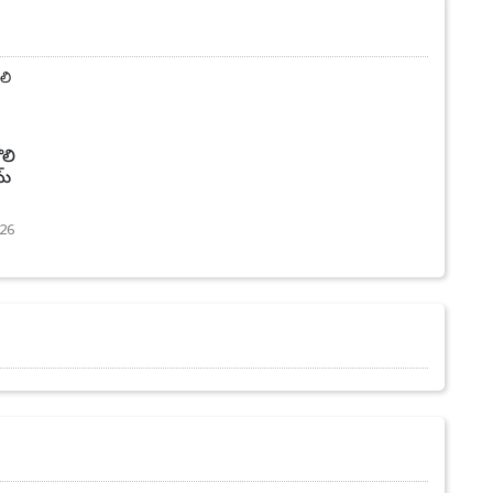
లి
మ్
26