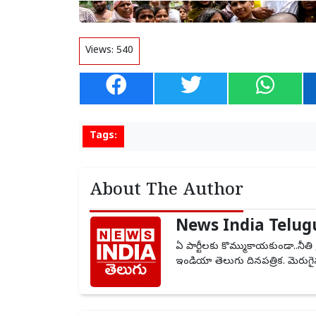
Views:
540
Tags:
About The Author
News India Telug
ఏ పార్టీలకు కొమ్ముకాయకుండా..నీతి 
ఇండియా తెలుగు దినపత్రిక. మెరుగైన