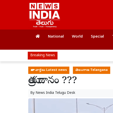
National
World
Special
Breaking News
తాజా వార్తలు Latest news
తెలంగాణ Telangana
యాత్ర దానం ???
By
News India Telugu Desk