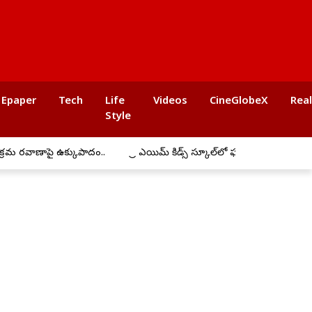
Epaper
Tech
Life
Videos
CineGlobeX
Rea
Style
పై ఉక్కుపాదం..
ప్రీ ఎయిమ్ కిడ్స్ స్కూల్‌లో ఘనంగా బోనాల సంబరాలు