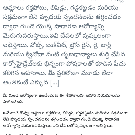
ఆమ్లాలు రక్తపోటు, లిపిడ్లు, గడ్డకట్టడం మరియు
సక్రమంగా లేని హృదయ స్పందనలను తగ్గించడం
ద్వారా గుండె యొక్క సాధారణ ఆరోగ్యాన్ని
మెరుగుపరుస్తాయి.ఇవి చేపలలో పుష్కలంగా
లభిస్తాయి. వోట్స్, బుక్‌వీట్, బ్రౌన్ రైస్, రై, బార్లీ
మరియు క్వినోవా వంటి తృణధాన్యాలు శుద్ధి చేసిన
కార్బోహైడ్రేట్‌లకు భిన్నంగా పోషకాలతో కూడిన పీచు
కలిగిన ఆహారాలు. మీరు ప్రతిరోజూ మూడు లేదా
అంతకంటే ఎక్కువ […]
మీ గుండె
ఆరోగ్యంగా
ఉండేందుకు ఈ శీతాకాలపు ఆహార నియమాలను
పాటించండి.
ఒమేగా-3 కొవ్వు ఆమ్లాలు రక్తపోటు, లిపిడ్లు, గడ్డకట్టడం మరియు సక్రమంగా
లేని హృదయ స్పందనలను తగ్గించడం ద్వారా గుండె యొక్క సాధారణ
ఆరోగ్యాన్ని
మెరుగుపరుస్తాయి.ఇవి చేపలలో పుష్కలంగా లభిస్తాయి.