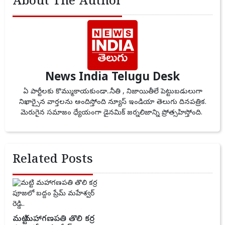
About The Author
News India Telugu Desk
ఏ పార్టీలకు కొమ్ముకాయకుండా..నీతి , నిజాయితీలే పెట్టుబడులుగా
నిఖార్సైన వార్తలను అందిస్తోంది న్యూస్ ఇండియా తెలుగు దినపత్రిక.
మెరుగైన సమాజం ధ్యేయంగా డైనమిక్ జర్నలిజాన్ని ప్రోత్సహిస్తోంది.
Related Posts
మట్టి మహాగణపతి తొలి కర్ర