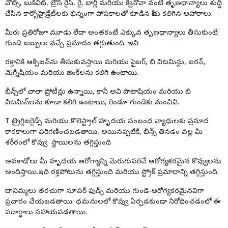
వోట్స్, బుక్‌వీట్, బ్రౌన్ రైస్, రై, బార్లీ మరియు క్వినోవా వంటి తృణధాన్యాలు శుద్ధి
చేసిన కార్బోహైడ్రేట్‌లకు భిన్నంగా పోషకాలతో కూడిన పీచు కలిగిన ఆహారాలు.
మీరు ప్రతిరోజూ మూడు లేదా అంతకంటే ఎక్కువ తృణధాన్యాలు తీసుకుంటే
గుండె జబ్బులు వచ్చే ప్రమాదం తగ్గుతుంది. ఇవి
రక్తానికి ఆక్సిజన్‌ను తీసుకువస్తాయి మరియు ఫైబర్, బి విటమిన్లు, ఐరన్,
మెగ్నీషియం మరియు జింక్‌లను కలిగి ఉంటాయి.
బీన్స్‌లో చాలా ప్రోటీన్లు ఉన్నాయి, కానీ అవి పొటాషియం మరియు బి
విటమిన్‌లను కూడా కలిగి ఉంటాయి, రెండూ గుండెకు మంచివి.
T ట్రైగ్లిజరైడ్స్ మరియు కొలెస్ట్రాల్ హృదయ సంబంధ వ్యాధులకు ప్రమాద
కారకాలుగా పరిగణించబడతాయి, అయినప్పటికీ, బీన్స్ తినడం వల్ల మీ
శరీరంలో కొవ్వు స్థాయిలను తగ్గిస్తుంది
అవకాడోలు మీ హృదయ
ఆరోగ్యాన్ని
మెరుగుపరిచే ఆరోగ్యకరమైన కొవ్వులను
అందిస్తాయి.ఇది రక్తపోటును తగ్గిస్తుంది మరియు స్ట్రోక్ ప్రమాదాన్ని తగ్గిస్తుంది.
దానిమ్మలు తరచుగా సూపర్ ఫుడ్స్ మరియు గుండె-
ఆరోగ్యకర
మైనవిగా
ప్రచారం చేయబడతాయి. ధమనులలో కొవ్వు ఏర్పడకుండా నిరోధించడంలో ఈ
పదార్థాలు సహాయపడతాయి.