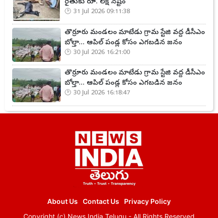
రైతుకు రూ. లక్ష నష్టం
31 Jul 2026 09:11:38
తొర్రూరు మండలం మాటేడు గ్రామ స్టేజి వద్ద డీసీఎం
బోల్తా... ఆపిల్ పండ్ల కోసం ఎగబడిన జనం
30 Jul 2026 16:21:00
తొర్రూరు మండలం మాటేడు గ్రామ స్టేజి వద్ద డీసీఎం
బోల్తా... ఆపిల్ పండ్ల కోసం ఎగబడిన జనం
30 Jul 2026 16:18:47
About Us
Contact Us
Privacy Policy
Copyright (c)
News India Telugu
- All Rights Reserved