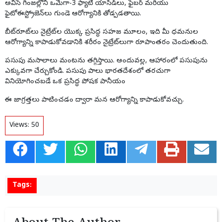
అవిసె గింజల్లోని ఒమేగా-3 ఫ్యాటీ యాసిడ్‌లు, ఫైబర్ మరియు
ఫైటోఈస్ట్రోజెన్‌లు గుండె
ఆరోగ్యానికి
తోడ్పడతాయి.
బీట్‌రూట్‌లు నైట్రేట్‌ల యొక్క ప్రసిద్ధ సహజ మూలం, ఇది మీ ధమనుల
ఆరోగ్యాన్ని
కాపాడుకోవడానికి శరీరం నైట్రేట్‌లుగా రూపాంతరం చెందుతుంది.
పసుపు మసాలాలు మంటను తగ్గిస్తాయి. అందువల్ల, ఆహారంలో పసుపును
ఎక్కువగా చేర్చుకోండి. పసుపు పాలు భారతదేశంలో తరచుగా
వినియోగించబడే ఒక ప్రసిద్ధ పోషక పానీయం
ఈ జాగ్రత్తలు పాటించడం ద్వారా మన
ఆరోగ్యాన్ని
కాపాడుకోవచ్చు.
Views:
50
Tags: