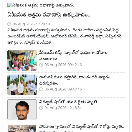
ఏపీ ఇసుక అక్రమ రవాణాపై ఉక్కుపాదం..
06 Aug 2026 17:20:10
ఏపీ ఇసుక అక్రమ రవాణాపై ఉక్కుపాదం.. రెండు లారీలు పట్టించిన పెద్ద
అంబర్‌పేట్ అసోసియేషన్, ఆటోనగర్ జేఏసీ.. రంగారెడ్డి జిల్లా, ఎల్బీనగర్,
ఆగస్టు 6, న్యూస్ ఇండియా...
ప్రీ ఎయిమ్ కిడ్స్ స్కూల్‌లో ఘనంగా బోనాల
సంబరాలు
06 Aug 2026 09:52:16
అమరవీరులు దస్తాగిరి, రాంచందర్ త్యాగం
చిరస్మరణం
06 Aug 2026 09:47:16
విద్యుత్ షాక్‌తో యువ రైతు మృతి
01 Aug 2026 12:18:35
సోమారం గ్రామంలో విద్యుత్ షాక్‌తో 7 గోర్లు మృతి..