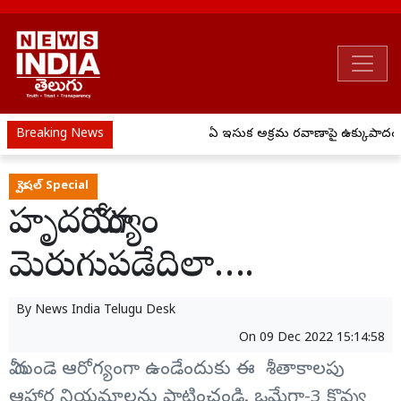
Breaking News
ఏపీ ఇసుక అక్రమ రవాణాపై ఉక్కుపాదం..
స్పెషల్ Special
హృదయారోగ్యం
మెరుగుపడేదిలా….
By
News India Telugu Desk
On
09 Dec 2022 15:14:58
మీ గుండె ఆరోగ్యంగా ఉండేందుకు ఈ శీతాకాలపు
ఆహార నియమాలను పాటించండి. ఒమేగా-3 కొవ్వు