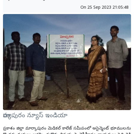
On
25 Sep 2023 21:05:48
మార్కాపురం న్యూస్ ఇండియా
ప్రకాశం జిల్లా మార్కాపురం మెడికల్ కాలేజ్ సమీపంలో అసైన్మెంట్ భూములను