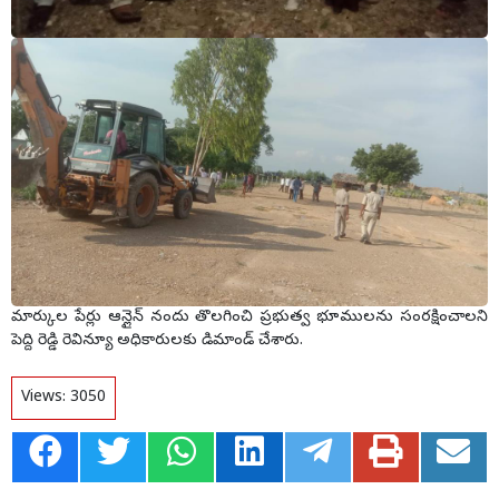
మార్కుల పేర్లు ఆన్లైన్ నందు తొలగించి ప్రభుత్వ భూములను సంరక్షించాలని
పెద్ది రెడ్డి రెవిన్యూ అధికారులకు డిమాండ్ చేశారు.
Views:
3050