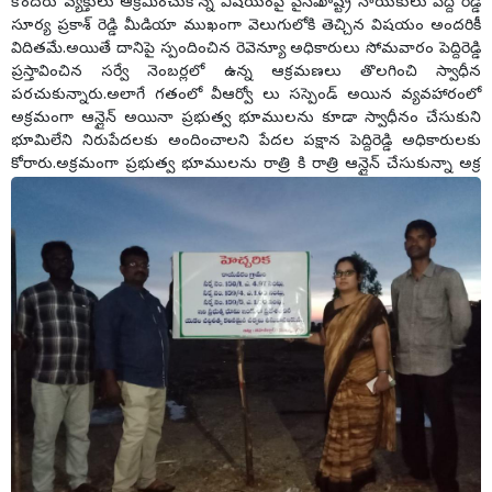
కొందరు వ్యక్తులు ఆక్రమించుకొన్న విషయంపై వైసీపీ రాష్ట్ర నాయకులు పెద్ది రెడ్డి
సూర్య ప్రకాశ్ రెడ్డి మీడియా ముఖంగా వెలుగులోకి తెచ్చిన విషయం అందరికీ
విదితమే.అయితే దానిపై స్పందించిన రెవెన్యూ అధికారులు సోమవారం పెద్దిరెడ్డి
ప్రస్తావించిన సర్వే నెంబర్లలో ఉన్న ఆక్రమణలు తొలగించి స్వాధీన
పరచుకున్నారు.అలాగే గతంలో వీఆర్వో లు సస్పెండ్ అయిన వ్యవహారంలో
అక్రమంగా ఆన్లైన్ అయినా ప్రభుత్వ భూములను కూడా స్వాధీనం చేసుకుని
భూమిలేని నిరుపేదలకు అందించాలని పేదల పక్షాన పెద్దిరెడ్డి అధికారులకు
కోరారు.అక్రమంగా ప్రభుత్వ భూములను రాత్రి కి రాత్రి ఆన్లైన్ చేసుకున్నా అక్ర