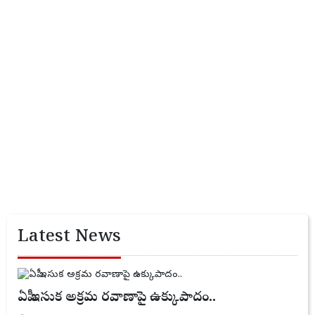
Latest News
ఏపీ ఇసుక అక్రమ రవాణాపై ఉక్కుపాదం..