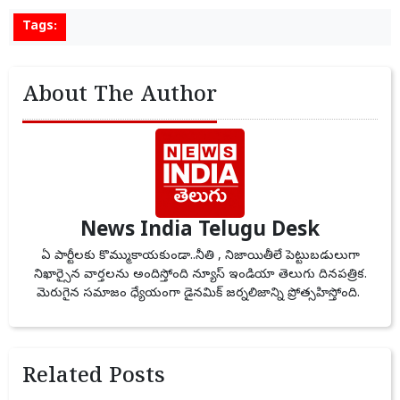
Tags:
About The Author
News India Telugu Desk
ఏ పార్టీలకు కొమ్ముకాయకుండా..నీతి , నిజాయితీలే పెట్టుబడులుగా
నిఖార్సైన వార్తలను అందిస్తోంది న్యూస్ ఇండియా తెలుగు దినపత్రిక.
మెరుగైన సమాజం ధ్యేయంగా డైనమిక్ జర్నలిజాన్ని ప్రోత్సహిస్తోంది.
Related Posts