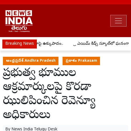
ీ ఇసుక అక్రమ రవాణాపై ఉక్కుపాదం..
Breaking News
ప్రీ ఎయిమ్ కిడ్స్ స్కూల్‌లో ఘనంగ
ఆంధ్రప్రదేశ్ Andhra Pradesh
ప్రకాశం Prakasam
ప్రభుత్వ భూముల
ఆక్రమార్కులపై కొరడా
ఝులిపించిన రెవెన్యూ
అధికారులు
By
News India Telugu Desk