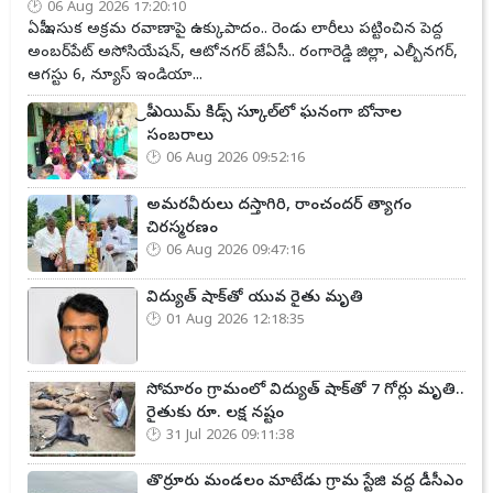
06 Aug 2026 17:20:10
ఏపీ ఇసుక అక్రమ రవాణాపై ఉక్కుపాదం.. రెండు లారీలు పట్టించిన పెద్ద
అంబర్‌పేట్ అసోసియేషన్, ఆటోనగర్ జేఏసీ.. రంగారెడ్డి జిల్లా, ఎల్బీనగర్,
ఆగస్టు 6, న్యూస్ ఇండియా...
ప్రీ ఎయిమ్ కిడ్స్ స్కూల్‌లో ఘనంగా బోనాల
సంబరాలు
06 Aug 2026 09:52:16
అమరవీరులు దస్తాగిరి, రాంచందర్ త్యాగం
చిరస్మరణం
06 Aug 2026 09:47:16
విద్యుత్ షాక్‌తో యువ రైతు మృతి
01 Aug 2026 12:18:35
సోమారం గ్రామంలో విద్యుత్ షాక్‌తో 7 గోర్లు మృతి..
రైతుకు రూ. లక్ష నష్టం
31 Jul 2026 09:11:38
తొర్రూరు మండలం మాటేడు గ్రామ స్టేజి వద్ద డీసీఎం