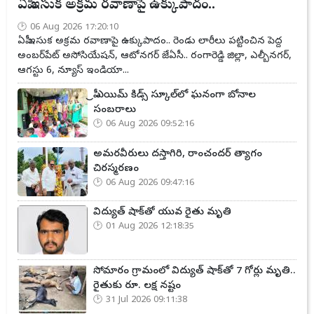
ఏపీ ఇసుక అక్రమ రవాణాపై ఉక్కుపాదం..
06 Aug 2026 17:20:10
ఏపీ ఇసుక అక్రమ రవాణాపై ఉక్కుపాదం.. రెండు లారీలు పట్టించిన పెద్ద
అంబర్‌పేట్ అసోసియేషన్, ఆటోనగర్ జేఏసీ.. రంగారెడ్డి జిల్లా, ఎల్బీనగర్,
ఆగస్టు 6, న్యూస్ ఇండియా...
ప్రీ ఎయిమ్ కిడ్స్ స్కూల్‌లో ఘనంగా బోనాల
సంబరాలు
06 Aug 2026 09:52:16
అమరవీరులు దస్తాగిరి, రాంచందర్ త్యాగం
చిరస్మరణం
06 Aug 2026 09:47:16
విద్యుత్ షాక్‌తో యువ రైతు మృతి
01 Aug 2026 12:18:35
సోమారం గ్రామంలో విద్యుత్ షాక్‌తో 7 గోర్లు మృతి..
రైతుకు రూ. లక్ష నష్టం
31 Jul 2026 09:11:38