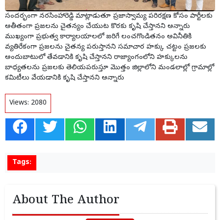
సందర్భంగా నరసింహారెడ్డి మాట్లాడుతూ ప్రజాస్వామ్య పరిరక్షణ కోసం పార్టీలకు
అతీతంగా ప్రజలను చైతన్యం చేయుట కొరకు కృషి చేస్తానని అన్నారు
ముఖ్యంగా ప్రభుత్వ కార్యాలయాలలో జరిగే లంచగొండితనం అవినీతికి
వ్యతిరేకంగా ప్రజలను చైతన్య పరుస్తానని సమాచార హక్కు చట్టం ప్రజలకు
అందుబాటులో తేవడానికి కృషి చేస్తానని రాజ్యాంగంలోని హక్కులను
బాధ్యతలను ప్రజలకు తెలియపరుస్తూ మొత్తం జిల్లాలోని మండలాల్లో గ్రామాల్లో
కమిటీలు వేయడానికి కృషి చేస్తానని అన్నారు
Views:
2080
Tags:
About The Author