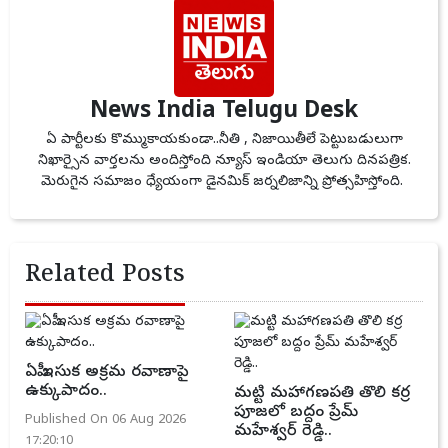
News India Telugu Desk
ఏ పార్టీలకు కొమ్ముకాయకుండా..నీతి , నిజాయితీలే పెట్టుబడులుగా
నిఖార్సైన వార్తలను అందిస్తోంది న్యూస్ ఇండియా తెలుగు దినపత్రిక.
మెరుగైన సమాజం ధ్యేయంగా డైనమిక్ జర్నలిజాన్ని ప్రోత్సహిస్తోంది.
Related Posts
ఏపీ ఇసుక అక్రమ రవాణాపై
ఉక్కుపాదం..
మట్టి మహాగణపతి తొలి కర్ర
పూజలో బద్దం ప్రేమ్
Published On 06 Aug 2026
మహేశ్వర్ రెడ్డి..
17:20:10