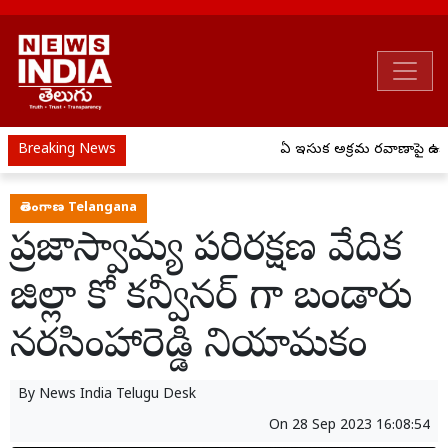
Breaking News
ఏపీ ఇసుక అక్రమ రవాణాపై ఉక్క
తెలంగాణ Telangana
ప్రజాస్వామ్య పరిరక్షణ వేదిక
జిల్లా కో కన్వీనర్ గా బండారు
నరసింహారెడ్డి నియామకం
By
News India Telugu Desk
On
28 Sep 2023 16:08:54