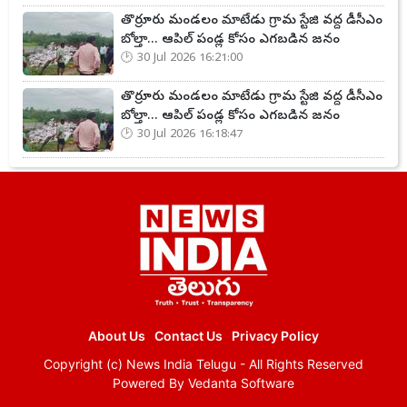
తొర్రూరు మండలం మాటేడు గ్రామ స్టేజి వద్ద డీసీఎం
బోల్తా... ఆపిల్ పండ్ల కోసం ఎగబడిన జనం
30 Jul 2026 16:21:00
తొర్రూరు మండలం మాటేడు గ్రామ స్టేజి వద్ద డీసీఎం
బోల్తా... ఆపిల్ పండ్ల కోసం ఎగబడిన జనం
30 Jul 2026 16:18:47
About Us
Contact Us
Privacy Policy
Copyright (c)
News India Telugu
- All Rights Reserved
Powered By
Vedanta Software