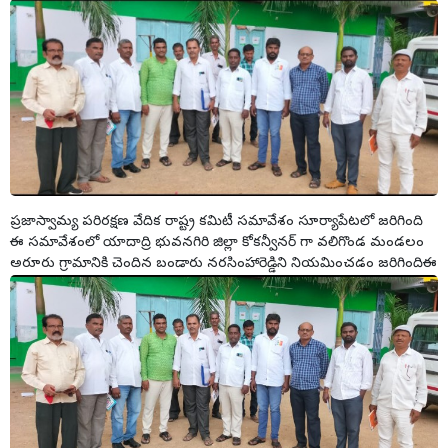
ప్రజాస్వామ్య పరిరక్షణ వేదిక రాష్ట్ర కమిటీ సమావేశం సూర్యాపేటలో జరిగింది
ఈ సమావేశంలో యాదాద్రి భువనగిరి జిల్లా కోకన్వీనర్ గా వలిగొండ మండలం
అరూరు గ్రామానికి చెందిన బండారు నరసింహారెడ్డిని నియమించడం జరిగిందిఈ