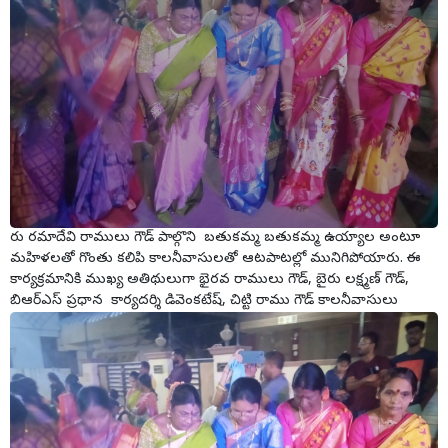
రు రమాదేవి రాములు గౌడ్ పాల్గొని బతుకమ్మ బతుకమ్మ ఉయ్యాల అంటూ
మహిళలతో గొంతు కలిపి కాలనీవాసులతో ఆటపాటల్లో మునిగిపోయారు. ఈ
కార్యక్రమానికి ముఖ్య అతిథులుగా భైరవ రాములు గౌడ్, బైరు లక్ష్మణ్ గౌడ్,
బిఆర్ఎస్ ప్రధాన కార్యదర్శి డివెంకటేష్, చిట్టి రాము గౌడ్ కాలనీవాసులు