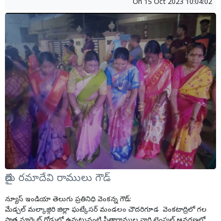
On
15 Oct 2023 10:04:02
బైరు రమాదేవి రాములు గౌడ్
న్యూస్ ఇండియా తెలుగు ప్రతినిధి వెంకన్న గౌడ్:
మేడ్చల్ మల్కాజ్గిరి జిల్లా ఘట్కేసర్ మండలం చౌదరిగూడ వెంకటాద్రిలో గల
పాత మార్కెట్ రోడ్డులో ఉన్నటువంటి సీతారాముల వారి టెంపుల్ ఆవరణలో