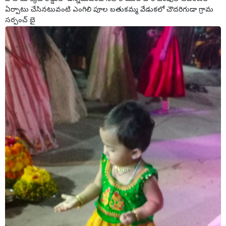
ఏర్పాటు చేసినటువంటి ఎంగిలి పూల బతుకమ్మ వేడుకలో చౌదరిగుడా గ్రామ
సర్పంచ్ బై