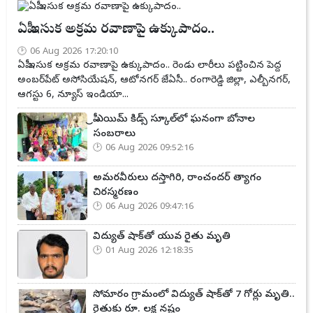
ఏపీ ఇసుక అక్రమ రవాణాపై ఉక్కుపాదం..
06 Aug 2026 17:20:10
ఏపీ ఇసుక అక్రమ రవాణాపై ఉక్కుపాదం.. రెండు లారీలు పట్టించిన పెద్ద
అంబర్‌పేట్ అసోసియేషన్, ఆటోనగర్ జేఏసీ.. రంగారెడ్డి జిల్లా, ఎల్బీనగర్,
ఆగస్టు 6, న్యూస్ ఇండియా...
ప్రీ ఎయిమ్ కిడ్స్ స్కూల్‌లో ఘనంగా బోనాల
సంబరాలు
06 Aug 2026 09:52:16
అమరవీరులు దస్తాగిరి, రాంచందర్ త్యాగం
చిరస్మరణం
06 Aug 2026 09:47:16
విద్యుత్ షాక్‌తో యువ రైతు మృతి
01 Aug 2026 12:18:35
సోమారం గ్రామంలో విద్యుత్ షాక్‌తో 7 గోర్లు మృతి..
రైతుకు రూ. లక్ష నష్టం