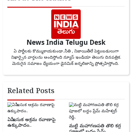
News India Telugu Desk
ఏ పార్టీలకు కొమ్ముకాయకుండా..నీతి , నిజాయితీలే పెట్టుబడులుగా
నిఖార్సైన వార్తలను అందిస్తోంది న్యూస్ ఇండియా తెలుగు దినపత్రిక.
మెరుగైన సమాజం ధ్యేయంగా డైనమిక్ జర్నలిజాన్ని ప్రోత్సహిస్తోంది.
Related Posts
ఏపీ ఇసుక అక్రమ రవాణాపై
ఉక్కుపాదం..
మట్టి మహాగణపతి తొలి కర్ర
పూజలో బద్దం ప్రేమ్