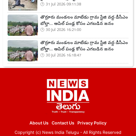
31 Jul 2026 09:11:38
తొర్రూరు మండలం మాటేడు గ్రామ స్టేజి వద్ద డీసీఎం
బోల్తా... ఆపిల్ పండ్ల కోసం ఎగబడిన జనం
30 Jul 2026 16:21:00
తొర్రూరు మండలం మాటేడు గ్రామ స్టేజి వద్ద డీసీఎం
బోల్తా... ఆపిల్ పండ్ల కోసం ఎగబడిన జనం
30 Jul 2026 16:18:47
About Us
Contact Us
Privacy Policy
Copyright (c)
News India Telugu
- All Rights Reserved