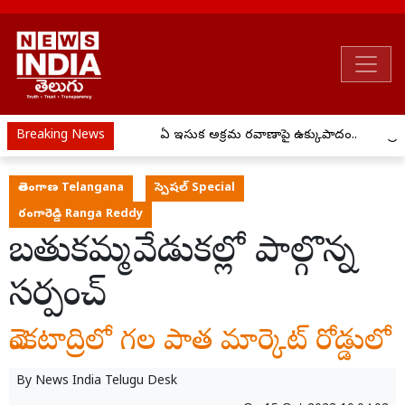
Breaking News
ఏపీ ఇసుక అక్రమ రవాణాపై ఉక్కుపాదం..
ప్రీ 
తెలంగాణ Telangana
స్పెషల్ Special
రంగారెడ్డి Ranga Reddy
బతుకమ్మ వేడుకల్లో పాల్గొన్న
సర్పంచ్
వెంకటాద్రిలో గల పాత మార్కెట్ రోడ్డులో
By
News India Telugu Desk