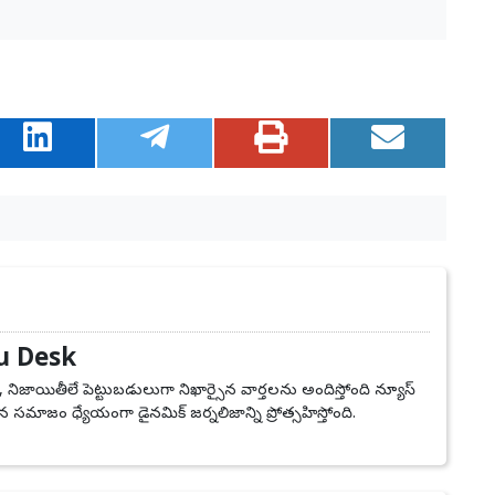
u Desk
, నిజాయితీలే పెట్టుబడులుగా నిఖార్సైన వార్తలను అందిస్తోంది న్యూస్
 సమాజం ధ్యేయంగా డైనమిక్ జర్నలిజాన్ని ప్రోత్సహిస్తోంది.