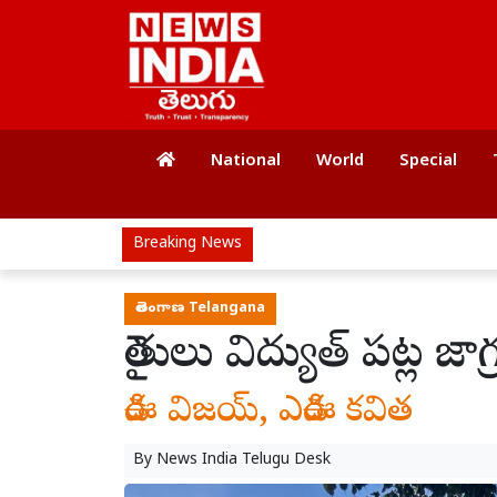
National
World
Special
Breaking News
తెలంగాణ Telangana
రైతులు విద్యుత్ పట్ల జా
డిఈ విజయ్, ఎడిఈ కవిత
By
News India Telugu Desk