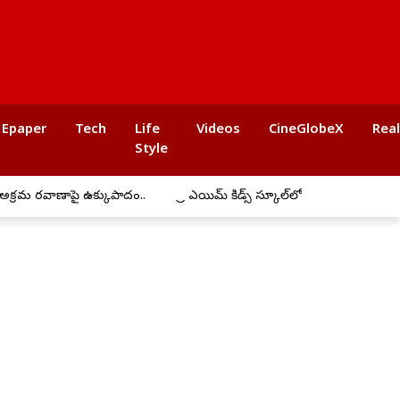
Epaper
Tech
Life
Videos
CineGlobeX
Rea
Style
పై ఉక్కుపాదం..
ప్రీ ఎయిమ్ కిడ్స్ స్కూల్‌లో ఘనంగా బోనాల సంబరాలు