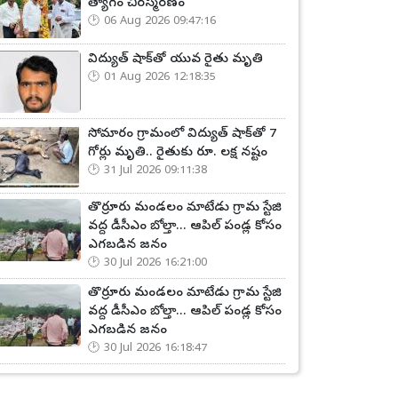
త్యాగం చిరస్మరణం
06 Aug 2026 09:47:16
విద్యుత్ షాక్‌తో యువ రైతు మృతి
01 Aug 2026 12:18:35
సోమారం గ్రామంలో విద్యుత్ షాక్‌తో 7
గోర్లు మృతి.. రైతుకు రూ. లక్ష నష్టం
31 Jul 2026 09:11:38
తొర్రూరు మండలం మాటేడు గ్రామ స్టేజి
వద్ద డీసీఎం బోల్తా... ఆపిల్ పండ్ల కోసం
ఎగబడిన జనం
30 Jul 2026 16:21:00
తొర్రూరు మండలం మాటేడు గ్రామ స్టేజి
వద్ద డీసీఎం బోల్తా... ఆపిల్ పండ్ల కోసం
ఎగబడిన జనం
30 Jul 2026 16:18:47