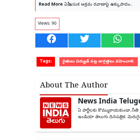
Read More
ఏపీ ఇసుక అక్రమ రవాణాపై ఉక్కుపాదం..
Views:
90
Tags:
రైతులు విద్యుత్ పట్ల జాగ్రత్తలు వహించాలి.
About The Author
News India Telug
ఏ పార్టీలకు కొమ్ముకాయకుండా..నీతి 
ఇండియా తెలుగు దినపత్రిక. మెరుగైన