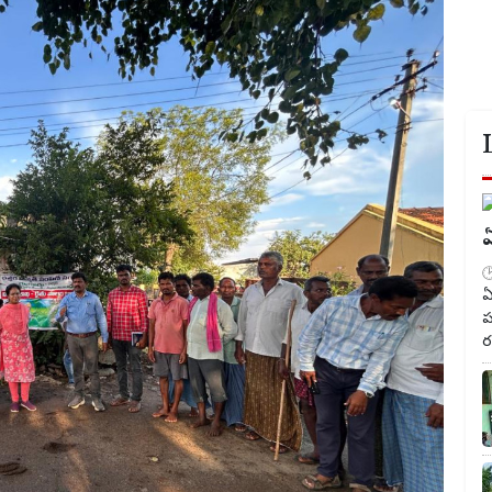
ఏ
ఏ
ప
ర