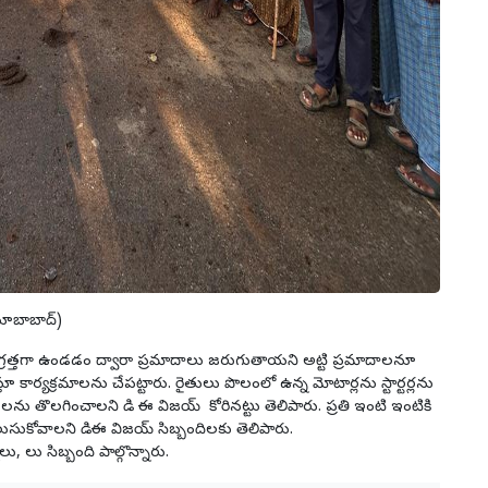
బూబాబాద్)
ాగ్రత్తగా ఉండడం ద్వారా ప్రమాదాలు జరుగుతాయని అట్టి ప్రమాదాలనూ
 కార్యక్రమాలను చేపట్టారు. రైతులు పొలంలో ఉన్న మోటార్లను స్టార్టర్లను
టార్ట్ లను తొలగించాలని డి ఈ విజయ్ కోరినట్టు తెలిపారు. ప్రతి ఇంటి ఇంటికి
లుసుకోవాలని డిఈ విజయ్ సిబ్బందిలకు తెలిపారు.
 లు సిబ్బంది పాల్గొన్నారు.