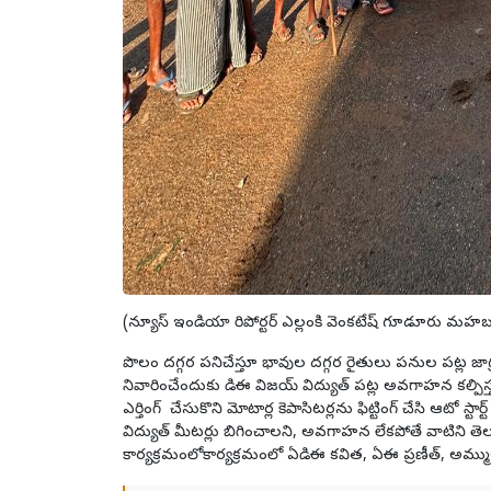
(న్యూస్ ఇండియా రిపోర్టర్ ఎల్లంకి వెంకటేష్ గూడూరు మహ
పొలం దగ్గర పనిచేస్తూ భావుల దగ్గర రైతులు పనుల పట్ల జ
నివారించేందుకు డిఈ విజయ్ విద్యుత్ పట్ల అవగాహన కల్పిస్తూ
ఎర్తింగ్ చేసుకొని మోటార్ల కెపాసిటర్లను ఫిట్టింగ్ చేసి ఆటో స్
విద్యుత్ మీటర్లు బిగించాలని, అవగాహన లేకపోతే వాటిని తె
కార్యక్రమంలోకార్యక్రమంలో ఏడిఈ కవిత, ఏఈ ప్రణీత్, అమ్ములు,