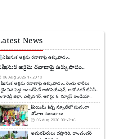
Latest News
పీ ఇసుక అక్రమ రవాణాపై ఉక్కుపాదం..
06 Aug 2026 17:20:10
పీ ఇసుక అక్రమ రవాణాపై ఉక్కుపాదం.. రెండు లారీలు
ట్టించిన పెద్ద అంబర్‌పేట్ అసోసియేషన్, ఆటోనగర్ జేఏసీ..
ంగారెడ్డి జిల్లా, ఎల్బీనగర్, ఆగస్టు 6, న్యూస్ ఇండియా...
ప్రీ ఎయిమ్ కిడ్స్ స్కూల్‌లో ఘనంగా
బోనాల సంబరాలు
06 Aug 2026 09:52:16
అమరవీరులు దస్తాగిరి, రాంచందర్