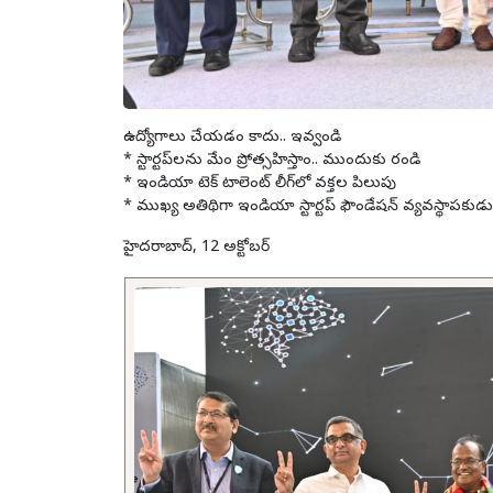
ఉద్యోగాలు చేయ‌డం కాదు.. ఇవ్వండి
* స్టార్ట‌ప్‌ల‌ను మేం ప్రోత్స‌హిస్తాం.. ముందుకు రండి
* ఇండియా టెక్ టాలెంట్ లీగ్‌లో వ‌క్త‌ల పిలుపు
* ముఖ్య అతిథిగా ఇండియా స్టార్ట‌ప్ ఫౌండేష‌న్ వ్య‌వ‌స్థాప‌కుడు
హైద‌రాబాద్, 12 అక్టోబ‌ర్