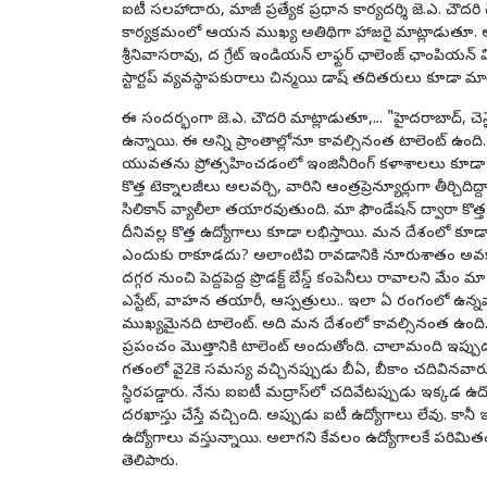
ఐటీ స‌ల‌హాదారు, మాజీ ప్ర‌త్యేక ప్ర‌ధాన కార్య‌ద‌ర్శి జె.ఎ. చౌద
కార్య‌క్ర‌మంలో ఆయ‌న ముఖ్య అతిథిగా హాజరై మాట్లాడుతూ.
శ్రీ‌నివాస‌రావు, ద గ్రేట్ ఇండియ‌న్ లాఫ్ట‌ర్ ఛాలెంజ్ ఛాంపియ‌న్‌ వ
స్టార్ట‌ప్ వ్య‌వ‌స్థాప‌కురాలు చిన్మ‌యి డాష్ త‌దితరులు కూడా మా
ఈ సంద‌ర్భంగా జె.ఎ. చౌద‌రి మాట్లాడుతూ,... "హైద‌రాబాద్, చెన్నై
ఉన్నాయి. ఈ అన్ని ప్రాంతాల్లోనూ కావ‌ల్సినంత టాలెంట్ ఉంది. భ‌విష
యువ‌త‌ను ప్రోత్స‌హించ‌డంలో ఇంజినీరింగ్ క‌ళాశాల‌లు కూడా చ
కొత్త టెక్నాల‌జీలు అల‌వ‌ర్చి, వారిని ఆంత్ర‌ప్రెన్యూర్లుగా తీర్చి
సిలికాన్ వ్యాలీలా త‌యార‌వుతుంది. మా ఫౌండేష‌న్ ద్వారా కొత్త స
దీనివ‌ల్ల కొత్త ఉద్యోగాలు కూడా ల‌భిస్తాయి. మ‌న దేశంలో కూ
ఎందుకు రాకూడ‌దు? అలాంటివి రావ‌డానికి నూరుశాతం అవ‌కా
ద‌గ్గ‌ర నుంచి పెద్ద‌పెద్ద ప్రొడ‌క్ట్ బేస్డ్ కంపెనీలు రావాల‌ని మ
ఎస్టేట్, వాహ‌న త‌యారీ, ఆస్ప‌త్రులు.. ఇలా ఏ రంగంలో ఉన్న
ముఖ్య‌మైన‌ది టాలెంట్. అది మ‌న దేశంలో కావ‌ల్సినంత ఉంద
ప్రపంచం మొత్తానికి టాలెంట్ అందుతోంది. చాలామంది ఇప్పుడు
గ‌తంలో వై2కె స‌మ‌స్య వ‌చ్చిన‌ప్పుడు బీఏ, బీకాం చ‌దివిన‌వారు
స్థిర‌ప‌డ్డారు. నేను ఐఐటీ మ‌ద్రాస్‌లో చ‌దివేట‌ప్పుడు ఇక్క‌డ 
ద‌ర‌ఖాస్తు చేస్తే వ‌చ్చింది. అప్పుడు ఐటీ ఉద్యోగాలు లేవు. కా
ఉద్యోగాలు వ‌స్తున్నాయి. అలాగ‌ని కేవ‌లం ఉద్యోగాల‌కే ప‌రిమిత
తెలిపారు.