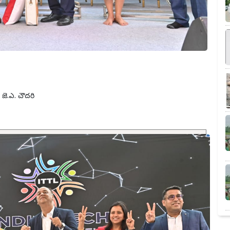
 జె.ఎ. చౌద‌రి