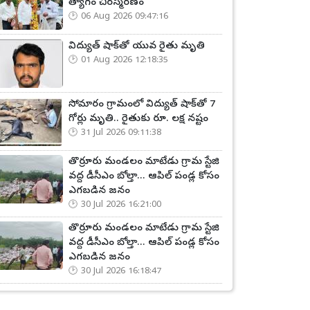
త్యాగం చిరస్మరణం
06 Aug 2026 09:47:16
విద్యుత్ షాక్‌తో యువ రైతు మృతి
01 Aug 2026 12:18:35
సోమారం గ్రామంలో విద్యుత్ షాక్‌తో 7
గోర్లు మృతి.. రైతుకు రూ. లక్ష నష్టం
31 Jul 2026 09:11:38
తొర్రూరు మండలం మాటేడు గ్రామ స్టేజి
వద్ద డీసీఎం బోల్తా... ఆపిల్ పండ్ల కోసం
ఎగబడిన జనం
30 Jul 2026 16:21:00
తొర్రూరు మండలం మాటేడు గ్రామ స్టేజి
వద్ద డీసీఎం బోల్తా... ఆపిల్ పండ్ల కోసం
ఎగబడిన జనం
30 Jul 2026 16:18:47