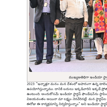
ముఖ్యఅతిథిగా ఇండియా స్టార్ట‌
2023: "ఇన్నాళ్లూ మ‌నం మ‌న దేశంలో అపారంగా ఉన్న టాలెంటును
ఉప‌యోగిస్తున్నాము. దానికి బ‌దులు ఇక్క‌డివారిని ఇక్క‌డే ప్రో
ఉంటుంది. అందుకోస‌మే ఇండియా స్టార్ట‌ప్ ఫౌండేష‌న్‌ను స్థాపించా
విజ‌య‌వంతం అయినా మా ల‌క్ష్యం నెర‌వేరిన‌ట్లే. మ‌న స్టార్ట‌ప్‌ల ద
ఈరోజు ఈ కార్య‌క్ర‌మాన్ని నిర్వ‌హిస్తున్నాం" అని ఇండియా స్టార్ట‌ప్