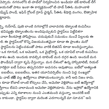
‌రి చెప్పారు. న‌గ‌రంలోని టి-హ‌బ్‌లో నిర్వ‌హించిన ఇండియా టెక్ టాలెంట్ లీగ్
 ఆయ‌న‌తో పాటు ఇంకా ఈ కార్య‌క్ర‌మంలో టి-హ‌బ్ సీఈఓ మహంకాళి
ిఘ్నేష్ పాండే, ఇఫిన్ గ్లోబ‌ల్ గ్రూప్ ఛైర్మ‌న్, సీఈఓ శేషాద్రి వంగ‌ల‌, ఔత్సాహిక
ట్లాడారు.
, గుర్‌గావ్, పుణె లాంటి న‌గ‌రాల్లోనే చాలావ‌ర‌కు టెక్నాల‌జీ కంపెనీలు
్య‌త్తు టెక్నాల‌జీల‌ను అందిపుచ్చుకుని స్టార్ట‌ప్‌లు పెట్టేదిశ‌గా
ాలా కీల‌క‌పాత్ర పోషిస్తాయి. చ‌దువుకునే స‌మ‌యం నుంచే పిల్ల‌ల‌కు ఈ
దిద్దాలి. ఈ స్టార్ట‌ప్‌ల‌లో కొన్ని విజ‌య‌వంత‌మైనా కూడా ఈ ప్రాంతం మ‌రో
్టార్ట‌ప్‌లను పెట్టించ‌డంతో పాటు వారికి బిజినెస్ కూడా అందిస్తున్నాము.
డా ఒక గూగుల్, ఒక అమెజాన్, ఒక మైక్రోసాఫ్ట్, ఒక యాపిల్ లాంటి కంపెనీలు
శం ఉంది. అందుకు కావ‌ల్సిన టాలెంట్ మ‌న ద‌గ్గ‌ర ఉంది. అందుకే మ‌న
ేం మా ఫౌండేష‌న్ ద్వారా కృషి చేస్తున్నాం. మ‌న దేశంలో ఉన్న హాస్పిటాలిటీ, రియ‌ల్
‌వారికైనా ఐటీ సేవ‌లు త‌ప్ప‌నిస‌రిగా అవ‌స‌రం అవుతాయి. ఐటీలో అత్యంత
ి. ఐఐటీలు, ఐఐఐటీలు, ఇత‌ర యూనివ‌ర్సిటీల నుంచి పెద్ద సంఖ్య‌లో
 చాట్ జీపీటీ వ‌ల్ల ఉద్యోగాలు పోతాయంటున్నారు. కానీ అది నిజం కాదు.
 కూడా కోబాల్ లాంటి కోర్సులు చేసి, అమెరికా వెళ్లిపోయి ఐటీ ఉద్యోగాల్లో
ఉద్యోగాలు లేవ‌ని చాలామంది అమెరికా వెళ్లిపోయారు. నేను ఇస్రోలో ఉద్యోగానికి
నీ ఇప్పుడు ఎన్ని క‌ళాశాల‌ల నుంచి ఎంత‌మంది వ‌స్తున్నా, అంద‌రికీ ఐటీ
ం కాకుండా.. స్టార్ట‌ప్‌ల ద్వారా మ‌రింత ఎద‌గాల‌న్న‌దే మా సూచ‌న" అని