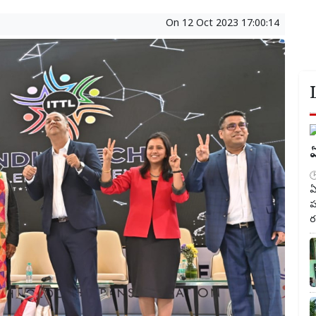
On
12 Oct 2023 17:00:14
ఏ
ఏ
ప
ర