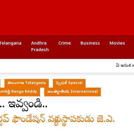
Telangana
Andhra
Crime
Business
Movies
Pradesh
ఏపీ ఇసుక అక్రమ రవాణ
తెలంగాణ Telangana
స్పెషల్ Special
గారెడ్డి Ranga Reddy
అంతర్జాతీయ International
. ఇవ్వండి..
ప్ ఫౌండేష‌న్ వ్య‌వ‌స్థాప‌కుడు జె.ఎ.