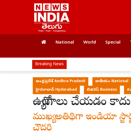
National
World
Special
Breaking News
ఆంధ్రప్రదేశ్ Andhra Pradesh
జాతీయం National
హైదరాబాద్ Hyderabad
బిజినెస్ Business
రం
ఉద్యోగాలు చేయ‌డం కాదు.
ముఖ్య అతిథిగా ఇండియా స్టార్ట‌
చౌద‌రి