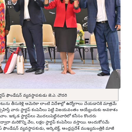
ప్ ఫౌండేష‌న్ వ్య‌వ‌స్థాప‌కుడు జె.ఎ. చౌద‌రి
 తీసుకెళ్లి అమెరికా లాంటి విదేశాల్లో ఉద్యోగాలు చేయ‌డానికి మాత్ర‌మే
త్స‌హిస్తే వారు స్టార్ట‌ప్ కంపెనీలు పెట్టి విజ‌య‌వంతం అయ్యేందుకు అవ‌కాశం
ం. ఇక్క‌డ స్టార్ట‌ప్‌లు మొద‌లుపెట్టిన‌వారిలో క‌నీసం కొంద‌రు
్వారా మ‌రికొన్ని వేల, ల‌క్ష‌ల స్టార్ట‌ప్ కంపెనీలు వ‌స్తాయి. అందుకోస‌మే
 ఫౌండేష‌న్ వ్య‌వ‌స్థాప‌కుడు, ఆర్కిటెక్ట్, ఆంధ్ర‌ప్ర‌దేశ్ ముఖ్య‌మంత్రికి మాజీ