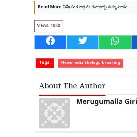
Read More
ఏపీ ఇసుక అక్రమ రవాణాపై ఉక్కుపాదం..
Views:
1060
Tags:
News india thelugu breaking
About The Author
Merugumalla Gir