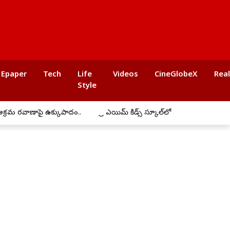
Epaper
Tech
Life
Videos
CineGlobeX
Rea
Style
ాపై ఉక్కుపాదం..
ప్రీ ఎయిమ్ కిడ్స్ స్కూల్‌లో ఘనంగా బోనాల సంబరాలు