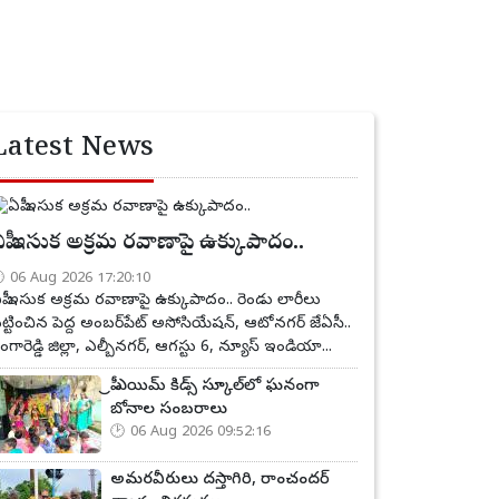
Latest News
పీ ఇసుక అక్రమ రవాణాపై ఉక్కుపాదం..
06 Aug 2026 17:20:10
పీ ఇసుక అక్రమ రవాణాపై ఉక్కుపాదం.. రెండు లారీలు
ట్టించిన పెద్ద అంబర్‌పేట్ అసోసియేషన్, ఆటోనగర్ జేఏసీ..
ంగారెడ్డి జిల్లా, ఎల్బీనగర్, ఆగస్టు 6, న్యూస్ ఇండియా...
ప్రీ ఎయిమ్ కిడ్స్ స్కూల్‌లో ఘనంగా
బోనాల సంబరాలు
06 Aug 2026 09:52:16
అమరవీరులు దస్తాగిరి, రాంచందర్