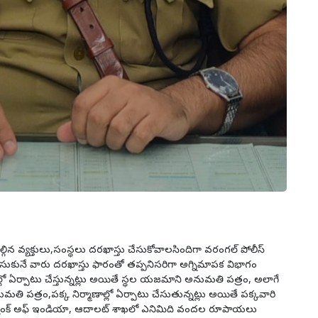
ిన వ్యక్తులు,సంస్థలు దరఖాస్తు చేసుకోవాలసిందిగా వరంగల్ పోలీస్
ుకునే వారు దరఖాస్తు ఫారంతో తప్పనిసరిగా అగ్నిమాపక విభాగం
ాల్లో ఏర్పాటు చేస్తున్నట్లు అయితే స్థల యజమాని అనుమతి పత్రం, అలాగే
మతి పత్రం,పక్క నిర్మాణాల్లో ఏర్పాటు చేసుతున్నట్లు అయితే పక్కవారి
 బ్యాంక్ అఫ్ ఇండియా, ఆదాలట్ శాఖలో ఎనిమిది వందల రూపాయలు