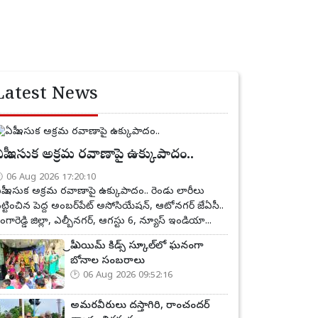
Latest News
పీ ఇసుక అక్రమ రవాణాపై ఉక్కుపాదం..
06 Aug 2026 17:20:10
పీ ఇసుక అక్రమ రవాణాపై ఉక్కుపాదం.. రెండు లారీలు
ట్టించిన పెద్ద అంబర్‌పేట్ అసోసియేషన్, ఆటోనగర్ జేఏసీ..
ంగారెడ్డి జిల్లా, ఎల్బీనగర్, ఆగస్టు 6, న్యూస్ ఇండియా...
ప్రీ ఎయిమ్ కిడ్స్ స్కూల్‌లో ఘనంగా
బోనాల సంబరాలు
06 Aug 2026 09:52:16
అమరవీరులు దస్తాగిరి, రాంచందర్