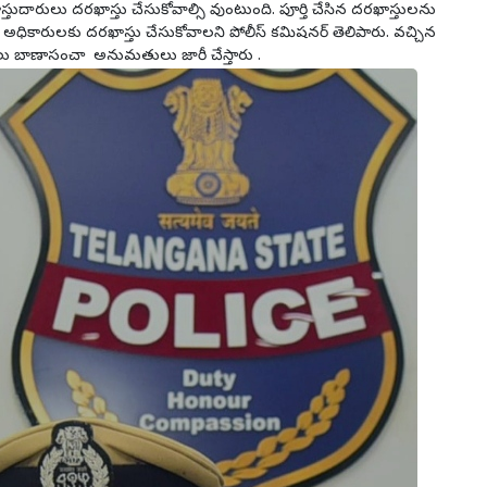
్తుదారులు దరఖాస్తు చేసుకోవాల్సి వుంటుంది. పూర్తి చేసిన దరఖాస్తులను
ి అధికారులకు దరఖాస్తు చేసుకోవాలని పోలీస్ కమిషనర్ తెలిపారు. వచ్చిన
ు బాణాసంచా అనుమతులు జారీ చేస్తారు .