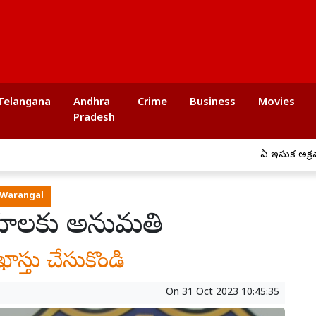
Telangana
Andhra
Crime
Business
Movies
Pradesh
ఏపీ ఇసుక అక్రమ రవాణాపై ఉక్కుపాదం.
 Warangal
క్రయాలకు అనుమతి
ాస్తు చేసుకొండి
On
31 Oct 2023 10:45:35