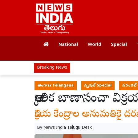
National
World
Special
Breaking News
తెలంగాణ Telangana
స్పెషల్ Special
వరంగల్
తాత్కాలిక బాణాసంచా వి
విక్రయ కేంద్రాల అనుమతికై దరఖ
By
News India Telugu Desk