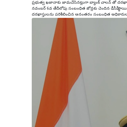
ప్రభుత్వ ఖజానాకు జామచేసినట్లుగా బ్యాంక్ చాలన్ తో దరఖాస
నవంబర్ 6వ తేదీలోపు సంబంధిత జోన్లకు చెందిన డీసీపీ స్థాయ
దరఖాస్తులను పరిశీలించిన అనంతరం సంబంధిత అధికారుల