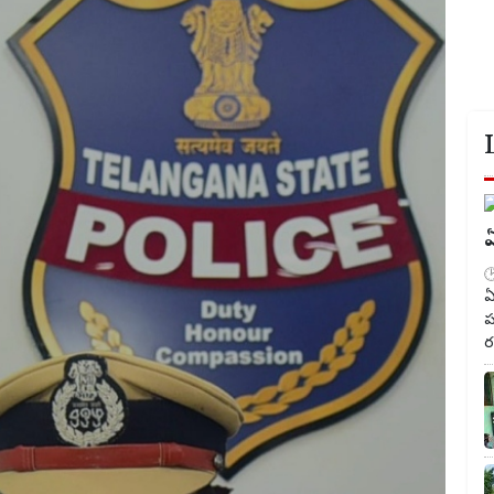
ఏ
ఏ
ప
ర