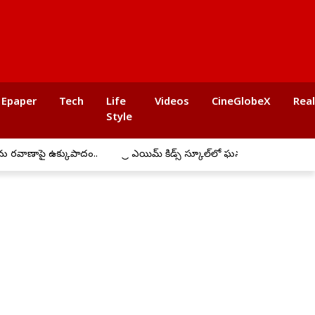
Epaper
Tech
Life
Videos
CineGlobeX
Rea
Style
.
ప్రీ ఎయిమ్ కిడ్స్ స్కూల్‌లో ఘనంగా బోనాల సంబరాలు
అమరవీరులు 