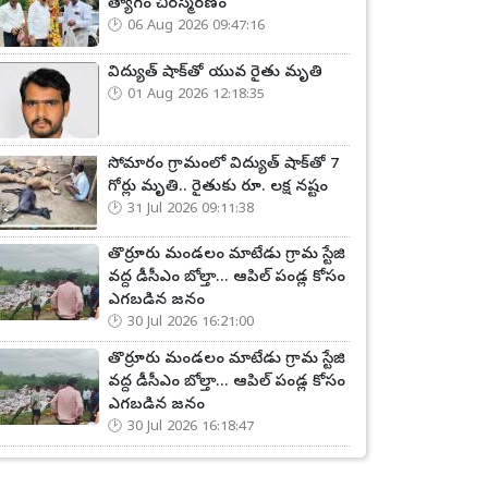
త్యాగం చిరస్మరణం
06 Aug 2026 09:47:16
విద్యుత్ షాక్‌తో యువ రైతు మృతి
01 Aug 2026 12:18:35
సోమారం గ్రామంలో విద్యుత్ షాక్‌తో 7
గోర్లు మృతి.. రైతుకు రూ. లక్ష నష్టం
31 Jul 2026 09:11:38
తొర్రూరు మండలం మాటేడు గ్రామ స్టేజి
వద్ద డీసీఎం బోల్తా... ఆపిల్ పండ్ల కోసం
ఎగబడిన జనం
30 Jul 2026 16:21:00
తొర్రూరు మండలం మాటేడు గ్రామ స్టేజి
వద్ద డీసీఎం బోల్తా... ఆపిల్ పండ్ల కోసం
ఎగబడిన జనం
30 Jul 2026 16:18:47