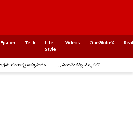
Epaper
Tech
Life
Videos
CineGlobeX
Rea
Style
ాపై ఉక్కుపాదం..
ప్రీ ఎయిమ్ కిడ్స్ స్కూల్‌లో ఘనంగా బోనాల సంబరాలు