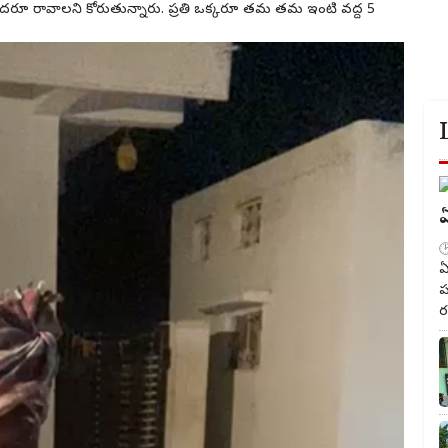
దరూ రావాలని కోరుతున్నారు. ప్రతి ఒక్కరూ తమ తమ ఇంటి వద్ద 5
ఏ
ఏ
ప
ర