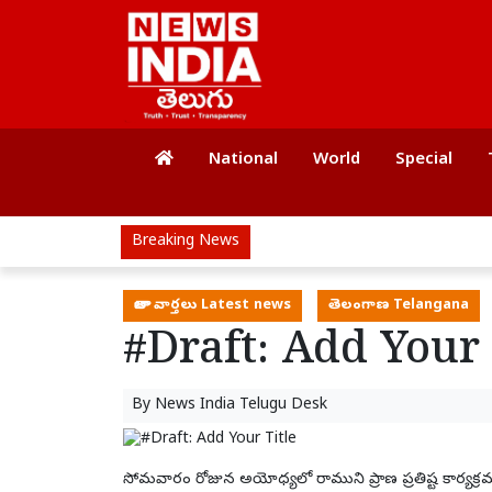
National
World
Special
Breaking News
తాజా వార్తలు Latest news
తెలంగాణ Telangana
#Draft: Add Your 
By
News India Telugu Desk
సోమవారం రోజున అయోధ్యలో రాముని ప్రాణ ప్రతిష్ట కార్యక్ర