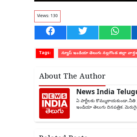
Views:
130
Tags:
న్యూస్ ఇండియా తెలుగు నల్లగొండ జిల్లా వార్త
About The Author
News India Telug
ఏ పార్టీలకు కొమ్ముకాయకుండా..నీతి 
ఇండియా తెలుగు దినపత్రిక. మెరుగైన