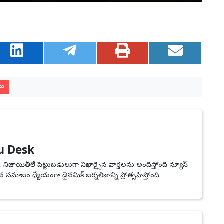
లు
u Desk
, నిజాయితీలే పెట్టుబడులుగా నిఖార్సైన వార్తలను అందిస్తోంది న్యూస్
 సమాజం ధ్యేయంగా డైనమిక్ జర్నలిజాన్ని ప్రోత్సహిస్తోంది.