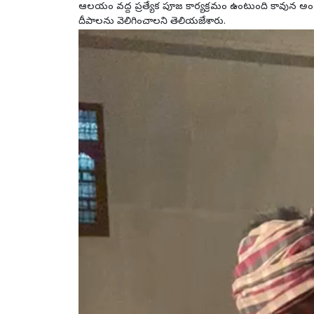
ఆలయం వద్ద ప్రత్యేక పూజ కార్యక్రమం ఉంటుంది కావున అం
దీపాలను వెలిగించాలని తెలియజేశారు.