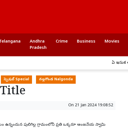
Telangana
Andhra
Crime
Business
Movies
Pradesh
ఏపీ ఇసుక అక్రమ రవాణ
స్పెషల్ Special
నల్లగొండ Nalgonda
Title
On
21 Jan 2024 19:08:52
మం ఉన్నందున పులిగిల్ల గ్రామంలోనీ ప్రతి ఒక్కరూ ఆంజనేయ స్వామి