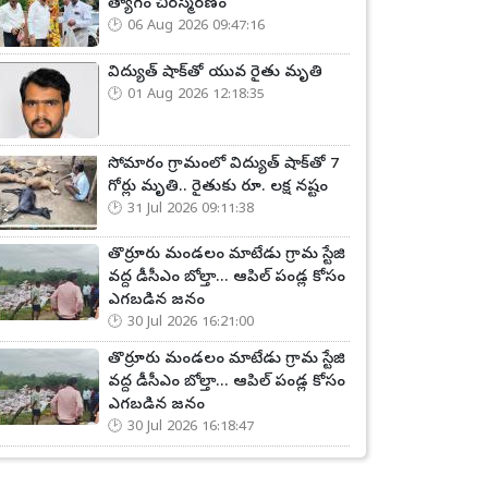
త్యాగం చిరస్మరణం
06 Aug 2026 09:47:16
విద్యుత్ షాక్‌తో యువ రైతు మృతి
01 Aug 2026 12:18:35
సోమారం గ్రామంలో విద్యుత్ షాక్‌తో 7
గోర్లు మృతి.. రైతుకు రూ. లక్ష నష్టం
31 Jul 2026 09:11:38
తొర్రూరు మండలం మాటేడు గ్రామ స్టేజి
వద్ద డీసీఎం బోల్తా... ఆపిల్ పండ్ల కోసం
ఎగబడిన జనం
30 Jul 2026 16:21:00
తొర్రూరు మండలం మాటేడు గ్రామ స్టేజి
వద్ద డీసీఎం బోల్తా... ఆపిల్ పండ్ల కోసం
ఎగబడిన జనం
30 Jul 2026 16:18:47