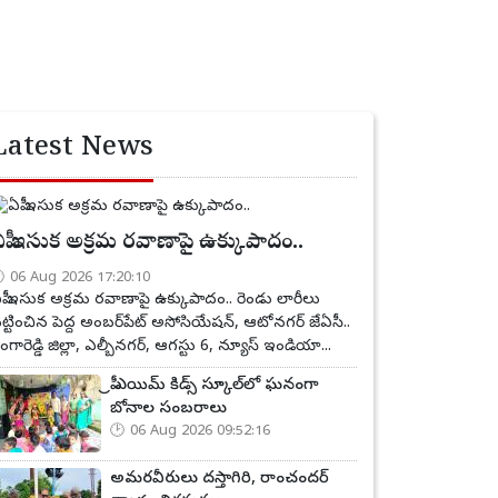
Latest News
పీ ఇసుక అక్రమ రవాణాపై ఉక్కుపాదం..
06 Aug 2026 17:20:10
పీ ఇసుక అక్రమ రవాణాపై ఉక్కుపాదం.. రెండు లారీలు
ట్టించిన పెద్ద అంబర్‌పేట్ అసోసియేషన్, ఆటోనగర్ జేఏసీ..
ంగారెడ్డి జిల్లా, ఎల్బీనగర్, ఆగస్టు 6, న్యూస్ ఇండియా...
ప్రీ ఎయిమ్ కిడ్స్ స్కూల్‌లో ఘనంగా
బోనాల సంబరాలు
06 Aug 2026 09:52:16
అమరవీరులు దస్తాగిరి, రాంచందర్