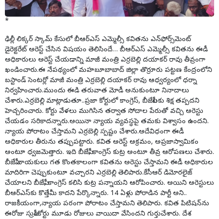
*
ఢిల్లీ లిక్కర్ స్కామ్ కేసులో బీఆర్‌ఎస్ ఎమ్మెల్సీ కవితను ఎన్‌ఫోర్స్‌మెంట్
డైరెక్టరేట్ అరెస్ట్ చేసిన విషయం తెలిసిందే… బీఆర్ఎస్ ఎమ్మెల్సీ కవితను ఈడీ
అధికారులు అరెస్ట్ చేయడాన్ని మాజీ మంత్రి ఎర్రబెల్లి దయాకర్ రావు తీవ్రంగా
ఖండించారు.ఈ నేపథ్యంలో మహబూబాబాద్ జిల్లా తొర్రూరు పట్టణ కేంద్రంలోని
బస్టాండ్ సెంటర్లో మాజీ మంత్రి ఎర్రబెల్లి దయాకర్ రావు ఆధ్వర్యంలో ధర్నా
నిర్వహించారు.ముందు ఈడి తరువాత మోడీ అనుకుంటూ నినాదాలు
చేశారు.ఎర్రబెల్లి మాట్లాడుతూ..ప్రజా కోర్టులో కాంగ్రెస్, బీజేపీలకు శిక్ష తప్పదని
హెచ్చరించారు. కోర్టు వేళలు ముగిసిన తర్వాత సోదాల పేరుతో వచ్చి అరెస్టు
చేయడం సరికాదన్నారు.అయినా న్యాయ వ్యవస్థపై తమకు విశ్వాసం ఉందని.
న్యాయ పోరాటం చేస్తామని ఎర్రబెల్లి స్పష్టం చేశారు.అదేవిధంగా ఈడీ
అధికారుల తీరును తప్పుపట్టారు. కవిత అరెస్ట్ అక్రమం, అప్రజాస్వామికం
అంటూ ధ్వజమెత్తారు. ఇది బీజేపీ, కాంగ్రెస్ కుట్ర అంటూ తీవ్ర ఆరోపణలు చేశారు.
బీజేపీ నాయకులు గత కొంతకాలంగా కవితను అరెస్టు చేస్తామని ఈడీ అధికారుల
మాదిరిగా చెప్పుకుంటూ వచ్చారని ఎర్రబెల్లి తెలిపారు.కేసీఆర్‌‌ డిమోరలైజ్
చేయాలని బీజేపీ, కాంగ్రెస్ కలిసి కుట్ర పన్నాయని ఆరోపించారు. అయిని అరెస్టులు
బీఆర్ఎస్‌కు కొత్తేమీ కాదని పేర్కొన్నారు. 14 ఏళ్లు పోరాడిన పార్టీ అని..
రాజకీయంగా,న్యాయ పరంగా పోరాటం చేస్తామని తెలిపారు. కవిత పిటిషన్‌ను
ఈరోజు సుప్రీంకోర్టు మూడు రోజులు వాయిదా వేసిందని గుర్తుచేశారు. దేశ