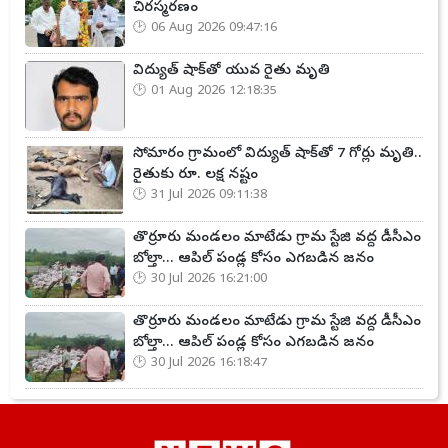
చిరస్మరణం
06 Aug 2026 09:47:16
విద్యుత్ షాక్‌తో యువ రైతు మృతి
01 Aug 2026 12:18:35
సోమారం గ్రామంలో విద్యుత్ షాక్‌తో 7 గోర్లు మృతి..
రైతుకు రూ. లక్ష నష్టం
31 Jul 2026 09:11:38
తొర్రూరు మండలం మాటేడు గ్రామ స్టేజి వద్ద డీసీఎం
బోల్తా... ఆపిల్ పండ్ల కోసం ఎగబడిన జనం
30 Jul 2026 16:21:00
తొర్రూరు మండలం మాటేడు గ్రామ స్టేజి వద్ద డీసీఎం
బోల్తా... ఆపిల్ పండ్ల కోసం ఎగబడిన జనం
30 Jul 2026 16:18:47