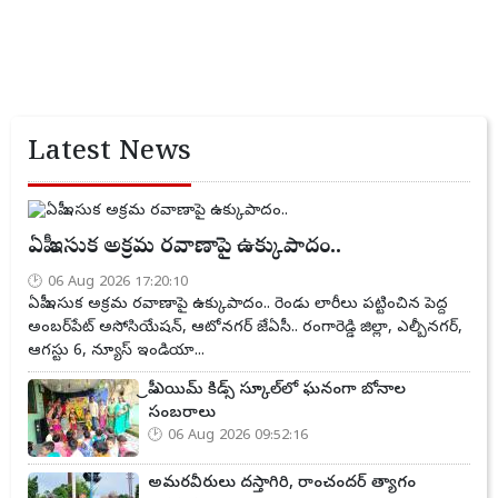
Latest News
ఏపీ ఇసుక అక్రమ రవాణాపై ఉక్కుపాదం..
06 Aug 2026 17:20:10
ఏపీ ఇసుక అక్రమ రవాణాపై ఉక్కుపాదం.. రెండు లారీలు పట్టించిన పెద్ద
అంబర్‌పేట్ అసోసియేషన్, ఆటోనగర్ జేఏసీ.. రంగారెడ్డి జిల్లా, ఎల్బీనగర్,
ఆగస్టు 6, న్యూస్ ఇండియా...
ప్రీ ఎయిమ్ కిడ్స్ స్కూల్‌లో ఘనంగా బోనాల
సంబరాలు
06 Aug 2026 09:52:16
అమరవీరులు దస్తాగిరి, రాంచందర్ త్యాగం