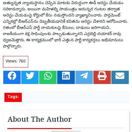
అత్యున్నత న్యాయస్థానం చెప్పిన మాటకు విరుద్ధంగా ఈడీ అరెస్టు చేయడం
సరికాదన్నారు. అయినా మహిళల్ని సాయంత్రం ఆరున్నర గంటల తర్వాత
అరెస్టు చేయడంపై కోర్టులో కేసు నడుస్తోందని వ్యాఖ్యానించారు. పార్లమెంట్
ఎన్నికల్లో బీఆర్ఎస్‌ను దెబ్బతీయడానికే కవితను అరెస్టు చేశారని ఆరోపించారు.
గతంలో బీఆర్ఎస్ పార్టీ నాయకులపై కేసులు, దాడులు జరిగాయని..
రాజకీయంగా కక్ష సాధింపులకు పాల్పడుతున్నారని ఎర్రబెల్లి దయాకర్ రావు
ధ్వజమెత్తారు. ఈ కార్యక్రమంలో భారీ ఎత్తున పార్టీ కార్యకర్తలు అభిమానులు
పాల్గొన్నారు.
Views:
760
Tags:
About The Author