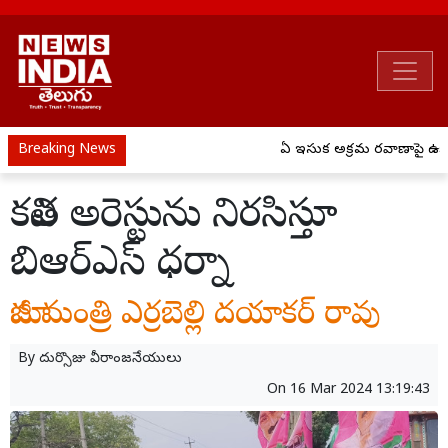
Breaking News
ఏపీ ఇసుక అక్రమ రవాణాపై ఉక్కు
కవిత అరెస్టును నిరసిస్తూ
బిఆర్ఎస్ ధర్నా
మాజీ మంత్రి ఎర్రబెల్లి దయాకర్ రావు
By
దుర్సొజు వీరాంజనేయులు
On
16 Mar 2024 13:19:43