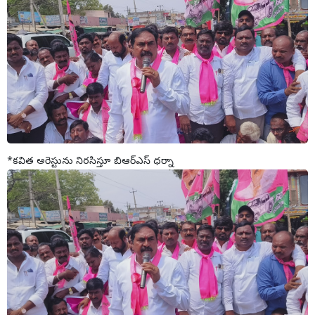
*కవిత అరెస్టును నిరసిస్తూ బిఆర్ఎస్ ధర్నా