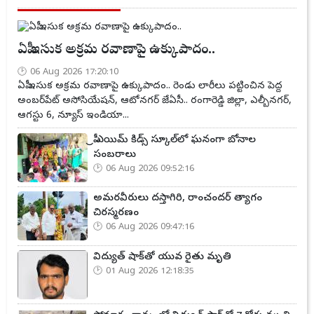
ఏపీ ఇసుక అక్రమ రవాణాపై ఉక్కుపాదం..
06 Aug 2026 17:20:10
ఏపీ ఇసుక అక్రమ రవాణాపై ఉక్కుపాదం.. రెండు లారీలు పట్టించిన పెద్ద
అంబర్‌పేట్ అసోసియేషన్, ఆటోనగర్ జేఏసీ.. రంగారెడ్డి జిల్లా, ఎల్బీనగర్,
ఆగస్టు 6, న్యూస్ ఇండియా...
ప్రీ ఎయిమ్ కిడ్స్ స్కూల్‌లో ఘనంగా బోనాల
సంబరాలు
06 Aug 2026 09:52:16
అమరవీరులు దస్తాగిరి, రాంచందర్ త్యాగం
చిరస్మరణం
06 Aug 2026 09:47:16
విద్యుత్ షాక్‌తో యువ రైతు మృతి
01 Aug 2026 12:18:35