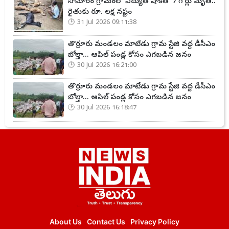
సోమారం గ్రామంలో విద్యుత్ షాక్‌తో 7 గోర్లు మృతి..
రైతుకు రూ. లక్ష నష్టం
31 Jul 2026 09:11:38
తొర్రూరు మండలం మాటేడు గ్రామ స్టేజి వద్ద డీసీఎం
బోల్తా... ఆపిల్ పండ్ల కోసం ఎగబడిన జనం
30 Jul 2026 16:21:00
తొర్రూరు మండలం మాటేడు గ్రామ స్టేజి వద్ద డీసీఎం
బోల్తా... ఆపిల్ పండ్ల కోసం ఎగబడిన జనం
30 Jul 2026 16:18:47
About Us
Contact Us
Privacy Policy