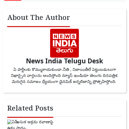
About The Author
News India Telugu Desk
ఏ పార్టీలకు కొమ్ముకాయకుండా..నీతి , నిజాయితీలే పెట్టుబడులుగా
నిఖార్సైన వార్తలను అందిస్తోంది న్యూస్ ఇండియా తెలుగు దినపత్రిక.
మెరుగైన సమాజం ధ్యేయంగా డైనమిక్ జర్నలిజాన్ని ప్రోత్సహిస్తోంది.
Related Posts