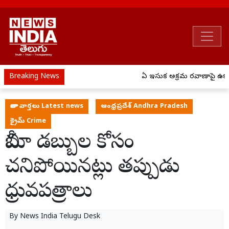
Breaking News
ఏపీ ఇసుక అక్రమ రవాణాపై ఉక్క
తాజా వార్తలు Latest news
ఆంధ్రప్రదేశ్ Andhra Pradesh
క్రైమ్ Crime
బీమా డబ్బుల కోసం
చనిపోయినట్లు తప్పుడు
ధ్రువపత్రాలు
By
News India Telugu Desk