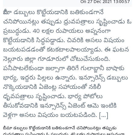
On
27 Dec 2021 13:00:57
బీమా డబ్బులు కొట్టేయడానికి బతికుండగానే
చనిపోయినట్లు తప్పుడు ధ్రువపత్రాలు సృష్టించాడు ఓ
ప్రబుద్ధుడు. 40 లక్షల రుపాయలు అప్ననంగా
కొట్టేయడానికి సిద్ధపడ్డాడు. చివరికి అసలు విషయం
బయటపడడంతో కటకటాలపాలయ్యాడు. ఈ ఘటన
నెల్లూరు జిల్లా గూడూరులో చోటుచేసుకుంది.
పనీపాటలేకుండా జల్సాగా తిరిగే గులాబ్జానీ బాషాకు
భార్య, ఇద్దరు పిల్లలు ఉన్నారు. ఇన్సూరెన్స్‌ డబ్బులు
నొక్కెయడానికి ఏజెంట్ల సహాయంతో నకిలీ
ధృవపత్రాలు సృష్టించాడు. భార్య పోటోలు
తీసుకోవడానికి ఇన్సూరెన్స్‌ ఏజెంట్‌ ఆమె ఇంటికి
వెళ్లగా అసలు విషయం బయటపడింది. […]
బీమా డబ్బులు కొట్టేయడానికి బతికుండగానే చనిపోయినట్లు తప్పుడు
ధ్రువపత్రాలు సృష్టించాడు ఓ ప్రబుద్ధుడు. 40 లక్షల రుపాయలు అప్ననంగా