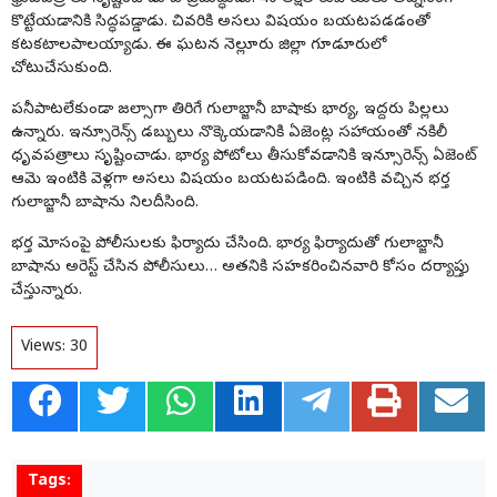
కొట్టేయడానికి సిద్ధపడ్డాడు. చివరికి అసలు విషయం బయటపడడంతో
కటకటాలపాలయ్యాడు. ఈ ఘటన నెల్లూరు జిల్లా గూడూరులో
చోటుచేసుకుంది.
పనీపాటలేకుండా జల్సాగా తిరిగే గులాబ్జానీ బాషాకు భార్య, ఇద్దరు పిల్లలు
ఉన్నారు. ఇన్సూరెన్స్‌ డబ్బులు నొక్కెయడానికి ఏజెంట్ల సహాయంతో నకిలీ
ధృవపత్రాలు సృష్టించాడు. భార్య పోటోలు తీసుకోవడానికి ఇన్సూరెన్స్‌ ఏజెంట్‌
ఆమె ఇంటికి వెళ్లగా అసలు విషయం బయటపడింది. ఇంటికి వచ్చిన భర్త
గులాబ్జానీ బాషాను నిలదీసింది.
భర్త మోసంపై పోలీసులకు ఫిర్యాదు చేసింది. భార్య ఫిర్యాదుతో గులాబ్జానీ
బాషాను అరెస్ట్‌ చేసిన పోలీసులు… అతనికి సహకరించినవారి కోసం దర్యాప్తు
చేస్తున్నారు.
Views:
30
Tags: