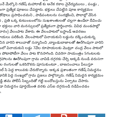
 మేల్కొని గణేష్ మహారాజ్ కు అనేక రకాల నైవేద్యములు , పండ్లు ,
 ప్రత్యేక పూజలు చేపట్టారు. భక్తులు చేపట్టిన పూజ కార్యక్రమం
షాలు ప్రసాధించమని , పాడిపంటలను సంరక్షకించి, పొలాల్లో వేసిన
 , ప్రతి ఒక్క కుటుంబంలోను సుఖశాంతులతో చల్లగా ఉండేలా దీవించు
తులు వారి మనస్సులలో ప్రత్యేకంగా ప్రార్ధించారు. వివిధ మండపాల్లో
సోమవారం) వేలంపాట వేశారు. ఈ వేలంపాటలో బస్టాండ్ ఆవరణం
యలు పలికింది. వేలంపాటలో వినాయకుని లడ్డును దక్కించుకున్న
 వారిని శాలువాతో సన్మానించి ,బ్యాండుబాజాలతో ఊరేగింపుగా వారిని
పంలో వినాయకుని లడ్డు 7వేల రూపాయలకు మొట్రూ చంద్ర వేలం పాటలో
్డు పోటాపోటీగా వేలం పాట కొనసాగింది. చివరిగా సాయంత్రం 5గంటలకు
ాలను ఊరేగింపుగా గ్రామ చావిడి దగ్గరకు చేర్చి అక్కడి నుండి వరుసగా
ిధ రకాల రంగులతో ఒకరినొకరు పూసుకుంటూ , బాణసంచాలు పేలుస్తూ
 సి పెద్ద కాలువకు చేరుకొన్నారు. అక్కడ ప్రశాంతంగా గణేష్ నిమర్జనం
ి పెద్ద సంఖ్యలో గ్రామ ప్రజలు పాల్గొన్నారు. గణేష్ నిమర్జన కార్యక్రమం
ి తమ పోలీస్ సిబ్బందితో గట్టి బందోబస్తును ఏర్పాటు చేసారు.
నిమర్జనం పూర్తయేంత వరకు ఎస్ఐ దగ్గరుండి నడిపించడం
.