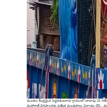
మండల కేంద్రమైన పెద్దకడుబూరు గ్రామంలో దాదాపు 25 గణేష
మహారాజ్ విగ్రహంనకు ప్రత్యేక మండపాలు ఏర్పాటు చేసి 