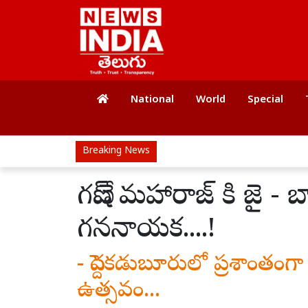
National
World
Special
Breaking News
గణేష్ మహారాజ్ కి జై - 
గననాయక....!
- పెద్దకడుబూరులో ప్రశాంతంగ
ఉత్సవం...