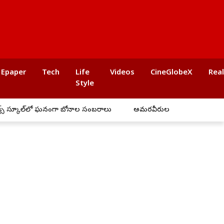
Epaper
Tech
Life
Videos
CineGlobeX
Rea
Style
లో ఘనంగా బోనాల సంబరాలు
అమరవీరులు దస్తాగిరి, రాంచందర్ త్యాగం చిర