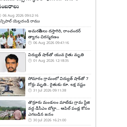
సంబరాలు
06 Aug 2026 09:52:16
్రిన్సిపాల్ యెల్లదండి రాము
అమరవీరులు దస్తాగిరి, రాంచందర్
త్యాగం చిరస్మరణం
06 Aug 2026 09:47:16
విద్యుత్ షాక్‌తో యువ రైతు మృతి
01 Aug 2026 12:18:35
సోమారం గ్రామంలో విద్యుత్ షాక్‌తో 7
గోర్లు మృతి.. రైతుకు రూ. లక్ష నష్టం
31 Jul 2026 09:11:38
తొర్రూరు మండలం మాటేడు గ్రామ స్టేజి
వద్ద డీసీఎం బోల్తా... ఆపిల్ పండ్ల కోసం
ఎగబడిన జనం
30 Jul 2026 16:21:00