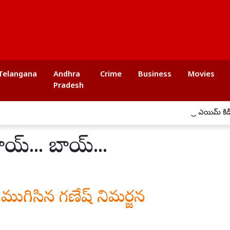
Telangana
Andhra
Crime
Business
Movies
Pradesh
ప్రీ ఎయిమ్ కిడ్స్ స్కూల్‌
బాయ్... బాయ్...
ా ముగిసిన గణేష్ నిమర్జన