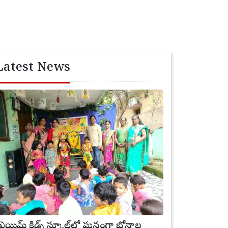
Latest News
్రీ ఎయిమ్ కిడ్స్ స్కూల్‌లో ఘనంగా బోనాల