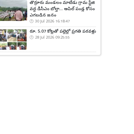
తొర్రూరు మండలం మాటేడు గ్రామ స్టేజి
వద్ద డీసీఎం బోల్తా... ఆపిల్ పండ్ల కోసం
ఎగబడిన జనం
30 Jul 2026 16:18:47
రూ. 5.07 కోట్లతో పల్లెల్లో ప్రగతి పరవళ్లు
28 Jul 2026 09:25:55