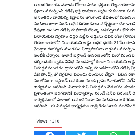
అలంకరించారు. మూడు రోజుల పాటు భక్తులు తెల్లవారుజామునే
పూలు సమర్పించి గణేష్ భక్తి నామాలు స్మరించుకుంటూ ఘనంగా
అనంతరం వారికున్న కష్టాలను తొలగించి జీవితంలో సుఖసంతో
పంటలు బాగా పండి అధిక దిగుబడులు వచ్చేట్టుగా చూడాలని
దేవుడా అంటూ గణేష్ మహారాజ్ యొక్క ఆశీస్సులను కోరుతూ భక్
వినాయకుని విగ్రహం దగ్గర పెట్టిన లడ్డును చివరి రోజు (
తెరుబజారులోని వినాయకుని లడ్డు అధిక ధరకు 21వేల రూపా
మొట్రూ ఈరన్నకు మండపం నిర్వాహకులు లడ్డును సమర్పించిన
ఇంటికి చేర్చారు. అలాగే బస్టాండ్ ఆవరణంలోని మరో మండ
దక్కించుకున్నారు. వివిధ మండపాల్లో కూడా వినాయకుని లడ
నిమర్జనమంతరం గ్రామంలోని అన్ని మండపాలలోని గణేష్ విగ్రహ
డీజె సౌండ్స్ తో విగ్రహాల ముందు చిందులు వేస్తూ , వివ
సంతోషంగా బస్టాండ్ ఆవరణం నుండి గ్రామ శివారులోని ఎల్ఎల్
కార్యక్రమం జరిగింది. వినాయకుని నిమర్జనం వేడుకను చూడడానిక
ప్రశాంతంగా జరగడానికి మధ్యాహ్నం నుండే ఎస్ఐ నిరంజన్ రెడ్డ
కార్యక్రమంలో ఎలాంటి అవంచనియా సంఘటనలు జరగకుండా 
జరిగింది....ఈ నిమర్జన కార్యక్రమం రాత్రి 9గంటలకు ముగిసింది
Views:
1310