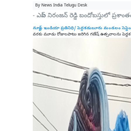
By
News India Telugu Desk
- ఎస్ఐ నిరంజన్ రెడ్డి బందోబస్తులో ప్రశాం
న్యూస్ ఇండియా ప్రతినిధి/ పెద్దకడుబూరు మండలం సెప్టెం
వరకు మూడు రోజులపాటు జరిగిన గణేష్ ఉత్సవాలను పెద్