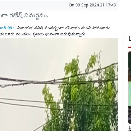
On
09 Sep 2024 21:17:43
తంగా గణేష్ నిమర్జనం.
బర్ 09 :-
వినాయక చవితి సందర్బంగా శనివారం నుంచి సోమవారం
దకడుబూరు మండలం ప్రజలు ఘనంగా జరుపుకున్నారు.
ప