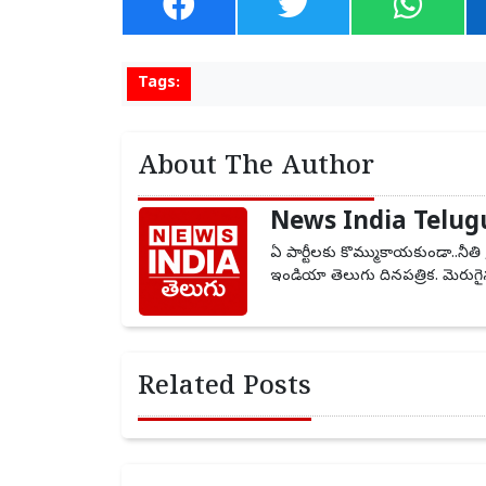
Tags:
About The Author
News India Telug
ఏ పార్టీలకు కొమ్ముకాయకుండా..నీతి 
ఇండియా తెలుగు దినపత్రిక. మెరుగైన
Related Posts