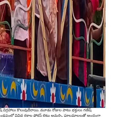
్ విగ్రహాలు కొలువుదీరాయి. మూడు రోజుల పాటు భక్తులు గణేష్
, మండపంలో వివిధ రకాల ఫోకస్ లైట్లు అమర్చి, పూలమాలలతో అందంగా