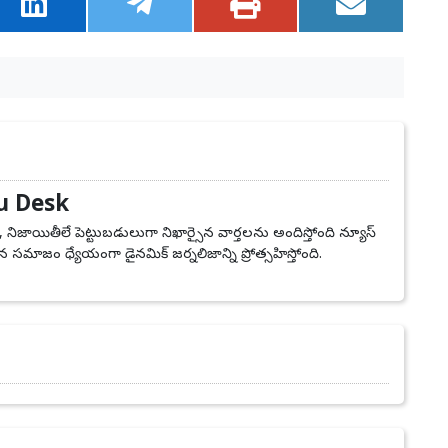
u Desk
, నిజాయితీలే పెట్టుబడులుగా నిఖార్సైన వార్తలను అందిస్తోంది న్యూస్
 సమాజం ధ్యేయంగా డైనమిక్ జర్నలిజాన్ని ప్రోత్సహిస్తోంది.