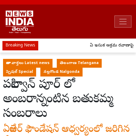
Breaking News
ఏపీ ఇసుక అక్రమ రవాణాపై ఉక
తాజా వార్తలు Latest news
తెలంగాణ Telangana
స్పెషల్ Special
నల్లగొండ Nalgonda
పహిల్వాన్ పూర్ లో
అంబరాన్నంటిన బతుకమ్మ
సంబరాలు
ఏజేఆర్ ఫౌండేషన్ ఆధ్వర్యంలో జరిగిన