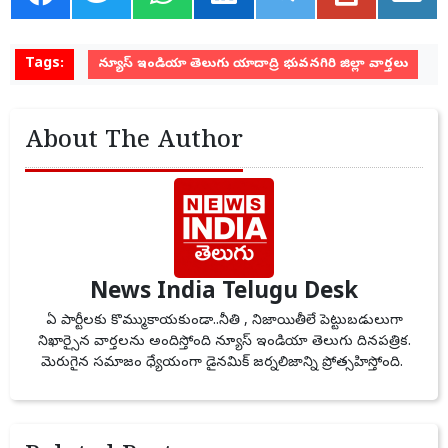
Tags:
న్యూస్ ఇండియా తెలుగు యాదాద్రి భువనగిరి జిల్లా వార్తలు
About The Author
News India Telugu Desk
ఏ పార్టీలకు కొమ్ముకాయకుండా..నీతి , నిజాయితీలే పెట్టుబడులుగా
నిఖార్సైన వార్తలను అందిస్తోంది న్యూస్ ఇండియా తెలుగు దినపత్రిక.
మెరుగైన సమాజం ధ్యేయంగా డైనమిక్ జర్నలిజాన్ని ప్రోత్సహిస్తోంది.