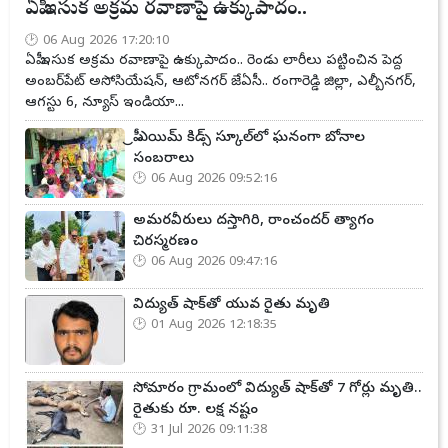
ఏపీ ఇసుక అక్రమ రవాణాపై ఉక్కుపాదం..
06 Aug 2026 17:20:10
ఏపీ ఇసుక అక్రమ రవాణాపై ఉక్కుపాదం.. రెండు లారీలు పట్టించిన పెద్ద
అంబర్‌పేట్ అసోసియేషన్, ఆటోనగర్ జేఏసీ.. రంగారెడ్డి జిల్లా, ఎల్బీనగర్,
ఆగస్టు 6, న్యూస్ ఇండియా...
ప్రీ ఎయిమ్ కిడ్స్ స్కూల్‌లో ఘనంగా బోనాల
సంబరాలు
06 Aug 2026 09:52:16
అమరవీరులు దస్తాగిరి, రాంచందర్ త్యాగం
చిరస్మరణం
06 Aug 2026 09:47:16
విద్యుత్ షాక్‌తో యువ రైతు మృతి
01 Aug 2026 12:18:35
సోమారం గ్రామంలో విద్యుత్ షాక్‌తో 7 గోర్లు మృతి..
రైతుకు రూ. లక్ష నష్టం
31 Jul 2026 09:11:38