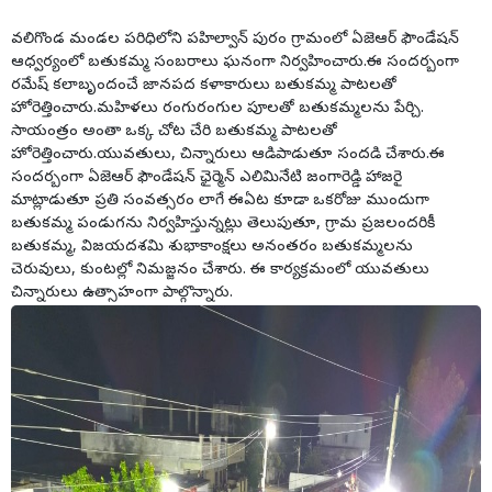
వలిగొండ మండల పరిధిలోని పహిల్వాన్ పురం గ్రామంలో ఏజెఆర్ ఫౌండేషన్
ఆధ్వర్యంలో బతుకమ్మ సంబరాలు ఘనంగా నిర్వహించారు.ఈ సందర్బంగా
రమేష్ కలాబృందంచే జానపద కళాకారులు బతుకమ్మ పాటలతో
హోరెత్తించారు.మహిళలు రంగురంగుల పూలతో బతుకమ్మలను పేర్చి.
సాయంత్రం అంతా ఒక్క చోట చేరి బతుకమ్మ పాటలతో
హోరెత్తించారు.యువతులు, చిన్నారులు ఆడిపాడుతూ సందడి చేశారు.ఈ
సందర్బంగా ఏజెఆర్ ఫౌండేషన్ ఛైర్మెన్ ఎలిమినేటి జంగారెడ్డి హాజరై
మాట్లాడుతూ ప్రతి సంవత్సరం లాగే ఈఏట కూడా ఒకరోజు ముందుగా
బతుకమ్మ పండుగను నిర్వహిస్తున్నట్లు తెలుపుతూ, గ్రామ ప్రజలందరికీ
బతుకమ్మ, విజయదశమి శుభాకాంక్షలు అనంతరం బతుకమ్మలను
చెరువులు, కుంటల్లో నిమజ్జనం చేశారు. ఈ కార్యక్రమంలో యువతులు
చిన్నారులు ఉత్సాహంగా పాల్గొన్నారు.