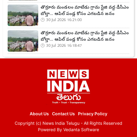
తొర్రూరు మండలం మాటేడు గ్రామ స్టేజి వద్ద డీసీఎం
బోల్తా... ఆపిల్ పండ్ల కోసం ఎగబడిన జనం
30 Jul 2026 16:21:00
తొర్రూరు మండలం మాటేడు గ్రామ స్టేజి వద్ద డీసీఎం
బోల్తా... ఆపిల్ పండ్ల కోసం ఎగబడిన జనం
30 Jul 2026 16:18:47
About Us
Contact Us
Privacy Policy
Copyright (c)
News India Telugu
- All Rights Reserved
Powered By
Vedanta Software