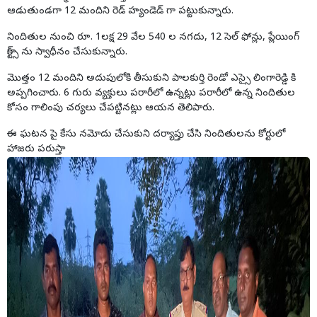
ఆడుతుండగా 12 మందిని రెడ్ హ్యండెడ్ గా పట్టుకున్నారు.
నిందితుల నుంచి రూ. 1లక్ష 29 వేల 540 ల నగదు, 12 సెల్ ఫోన్లు, ప్లేయింగ్
కార్ట్స్ ను స్వాధీనం చేసుకున్నారు.
మొత్తం 12 మందిని అదుపులోకి తీసుకుని పాలకుర్తి రెండో ఎస్సై లింగారెడ్డి కి
అప్పగించారు. 6 గురు వ్యక్తులు పరారీలో ఉన్నట్లు పరారీలో ఉన్న నిందితుల
కోసం గాలింపు చర్యలు చేపట్టినట్లు ఆయన తెలిపారు.
ఈ ఘటన పై కేసు నమోదు చేసుకుని దర్యాప్తు చేసి నిందితులను కోర్టులో
హాజరు పరుస్తా