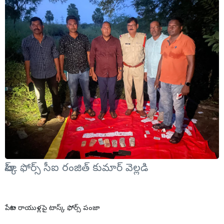
టాస్క్ ఫోర్స్ సీఐ రంజిత్ కుమార్ వెల్లడి
పేకాట రాయుళ్లపై టాస్క్ ఫోర్స్ పంజా