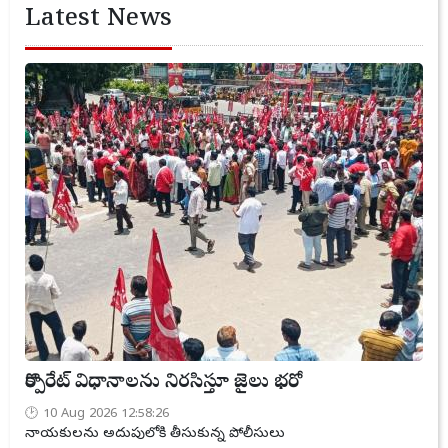
Latest News
కార్పొరేట్ విధానాలను నిరసిస్తూ జైలు భరో
10 Aug 2026 12:58:26
నాయకులను అదుపులోకి తీసుకున్న పోలీసులు