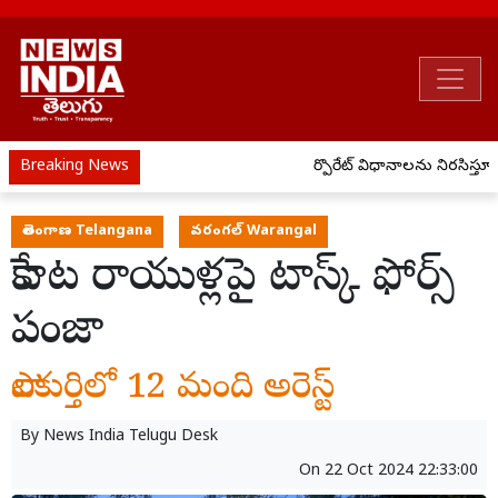
Breaking News
కార్పొరేట్ విధానాలను నిరసిస్తూ జై
తెలంగాణ Telangana
వరంగల్ Warangal
పేకాట రాయుళ్లపై టాస్క్ ఫోర్స్
పంజా
పాలకుర్తిలో 12 మంది అరెస్ట్
By
News India Telugu Desk
On
22 Oct 2024 22:33:00