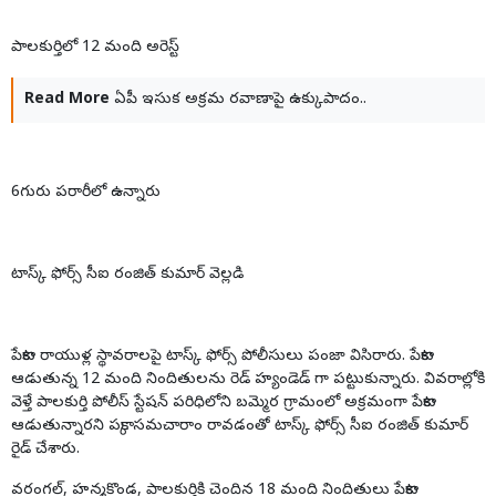
పాలకుర్తిలో 12 మంది అరెస్ట్
Read More
ఏపీ ఇసుక అక్రమ రవాణాపై ఉక్కుపాదం..
6గురు పరారీలో ఉన్నారు
టాస్క్ ఫోర్స్ సీఐ రంజిత్ కుమార్ వెల్లడి
పేకాట రాయుళ్ల స్థావరాలపై టాస్క్ ఫోర్స్ పోలీసులు పంజా విసిరారు. పేకాట
ఆడుతున్న 12 మంది నిందితులను రెడ్ హ్యండెడ్ గా పట్టుకున్నారు. వివరాల్లోకి
వెళ్తే పాలకుర్తి పోలీస్ స్టేషన్ పరిధిలోని బమ్మెర గ్రామంలో అక్రమంగా పేకాట
ఆడుతున్నారని పక్కా సమచారాం రావడంతో టాస్క్ ఫోర్స్ సీఐ రంజిత్ కుమార్
రైడ్ చేశారు.
వరంగల్, హన్మకొండ, పాలకుర్తికి చెందిన 18 మంది నిందితులు పేకాట