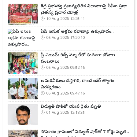
కేంద్ర ప్రభుత్వ ప్రజావ్యతిరేక విధానాలపై సీపీఐ ప్రజా
చైతన్య ప్రచార యాత్ర
10 Aug 2026 12:25:41
ఏపీ ఇసుక అక్రమ రవాణాపై ఉక్కుపాదం..
06 Aug 2026 17:20:10
ప్రీ ఎయిమ్ కిడ్స్ స్కూల్‌లో ఘనంగా బోనాల
సంబరాలు
06 Aug 2026 09:52:16
అమరవీరులు దస్తాగిరి, రాంచందర్ త్యాగం
చిరస్మరణం
06 Aug 2026 09:47:16
విద్యుత్ షాక్‌తో యువ రైతు మృతి
01 Aug 2026 12:18:35
సోమారం గ్రామంలో విద్యుత్ షాక్‌తో 7 గోర్లు మృతి..