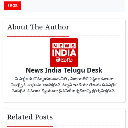
Tags:
About The Author
News India Telugu Desk
ఏ పార్టీలకు కొమ్ముకాయకుండా..నీతి , నిజాయితీలే పెట్టుబడులుగా
నిఖార్సైన వార్తలను అందిస్తోంది న్యూస్ ఇండియా తెలుగు దినపత్రిక.
మెరుగైన సమాజం ధ్యేయంగా డైనమిక్ జర్నలిజాన్ని ప్రోత్సహిస్తోంది.
Related Posts