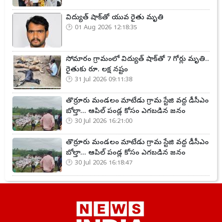
విద్యుత్ షాక్‌తో యువ రైతు మృతి
01 Aug 2026 12:18:35
సోమారం గ్రామంలో విద్యుత్ షాక్‌తో 7 గోర్లు మృతి..
రైతుకు రూ. లక్ష నష్టం
31 Jul 2026 09:11:38
తొర్రూరు మండలం మాటేడు గ్రామ స్టేజి వద్ద డీసీఎం
బోల్తా... ఆపిల్ పండ్ల కోసం ఎగబడిన జనం
30 Jul 2026 16:21:00
తొర్రూరు మండలం మాటేడు గ్రామ స్టేజి వద్ద డీసీఎం
బోల్తా... ఆపిల్ పండ్ల కోసం ఎగబడిన జనం
30 Jul 2026 16:18:47