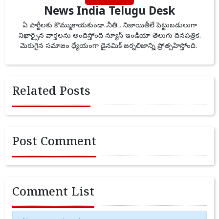
News India Telugu Desk
ఏ పార్టీలకు కొమ్ముకాయకుండా..నీతి , నిజాయితీలే పెట్టుబడులుగా
నిఖార్సైన వార్తలను అందిస్తోంది న్యూస్ ఇండియా తెలుగు దినపత్రిక.
మెరుగైన సమాజం ధ్యేయంగా డైనమిక్ జర్నలిజాన్ని ప్రోత్సహిస్తోంది.
Related Posts
Post Comment
Comment List