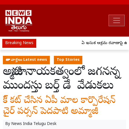
Breaking News
ఏపీ ఇసుక అక్రమ రవాణాపై ఉక్కు
తాజా వార్తలు Latest news
Top Stories
అమ్మాజీ నాయకత్వంలో జగనన్న
ముందస్తు బర్త్ డే వేడుకలు
కేక్ కట్ చేసిన ఏపీ మాల కార్పొరేషన్
చైర్ పర్సన్ పెదపాటి అమ్మాజీ
By
News India Telugu Desk