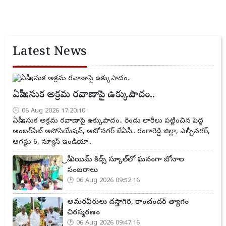
Latest News
ఏపీ ఇసుక అక్రమ రవాణాపై ఉక్కుపాదం..
06 Aug 2026 17:20:10
ఏపీ ఇసుక అక్రమ రవాణాపై ఉక్కుపాదం.. రెండు లారీలు పట్టించిన పెద్ద
అంబర్‌పేట్ అసోసియేషన్, ఆటోనగర్ జేఏసీ.. రంగారెడ్డి జిల్లా, ఎల్బీనగర్,
ఆగస్టు 6, న్యూస్ ఇండియా...
ప్రీ ఎయిమ్ కిడ్స్ స్కూల్‌లో ఘనంగా బోనాల
సంబరాలు
06 Aug 2026 09:52:16
అమరవీరులు దస్తాగిరి, రాంచందర్ త్యాగం
చిరస్మరణం
06 Aug 2026 09:47:16