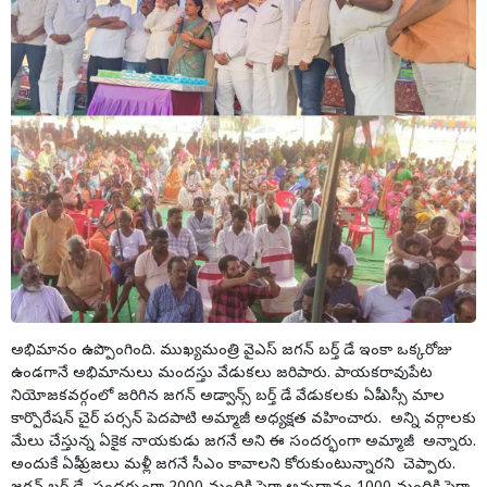
అభిమానం ఉప్పొంగింది. ముఖ్యమంత్రి వైఎస్ జగన్ బర్త్ డే ఇంకా ఒక్కరోజు
ఉండగానే అభిమానులు మందస్తు వేడుకలు జరిపారు. పాయకరావుపేట
నియోజకవర్గంలో జరిగిన జగన్ అడ్వాన్స్ బర్త్ డే వేడుకలకు ఏపీ ఎస్సీ మాల
కార్పొరేషన్ చైర్ పర్సన్ పెదపాటి అమ్మాజీ అధ్యక్షత వహించారు. అన్ని వర్గాలకు
మేలు చేస్తున్న ఏకైక నాయకుడు జగనే అని ఈ సందర్భంగా అమ్మాజీ అన్నారు.
అందుకే ఏపీ ప్రజలు మళ్లీ జగనే సీఎం కావాలని కోరుకుంటున్నారని చెప్పారు.