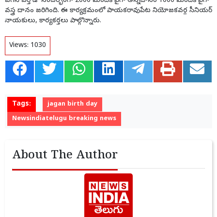
జగన్ బర్త్ డే సందర్భంగా 2000 మందికి పైగా అన్నదానం 1000 మందికి పైగా
వస్త్ర దానం జరిగింది. ఈ కార్యక్రమంలో పాయకరావుపేట నియోజకవర్గ సీనియర్
నాయకులు, కార్యకర్తలు పాల్గొన్నారు.
Views:
1030
Tags:
jagan birth day
Newsindiatelugu breaking news
About The Author